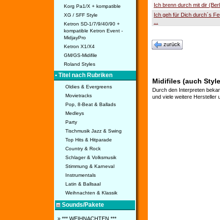
Ich brenn durch mit dir (Berl
Korg Pa1/X + kompatible
Ich geh für Dich durch´s Fe
XG / SFF Style
...
Ketron SD-1/7/9/40/90 +
kompatible Ketron Event -
MidjayPro
zurück
Ketron X1/X4
GM/GS-Midifile
Roland Styles
• Titel nach Rubriken
Midifiles (auch Styl
Oldies & Evergreens
Durch den Interpreten bekan
Movietracks
und viele weitere Hersteller
Pop, 8-Beat & Ballads
Medleys
Party
Tischmusik Jazz & Swing
Top Hits & Hitparade
Country & Rock
Schlager & Volksmusik
Stimmung & Karneval
Instrumentals
Latin & Ballsaal
Weihnachten & Klassik
Sounds/Pakete
» *** WEIHNACHTEN ***