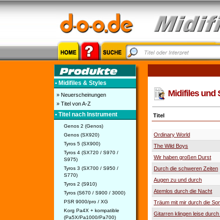
• Midifiles & Styles
Midifiles und 
» Neuerscheinungen
» Titel von A-Z
• Titel nach Instrument
Titel
Genos 2 (Genos)
Ordinary World
Genos (SX920)
Tyros 5 (SX900)
The Wild Boys
Tyros 4 (SX720 / S970 /
Wir haben großen Durst
S975)
Tyros 3 (SX700 / S950 /
Durch die schweren Zeiten
S770)
Augen zu und durch
Tyros 2 (S910)
Atemlos durch die Nacht
Tyros (S670 / S900 / 3000)
PSR 9000/pro / XG
Träum mit mir durch die S
Korg Pa4X + kompatible
Gitarren klingen leise durch
(Pa5X/Pa1000/Pa700)