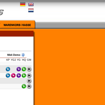
Midi Demo
KP
YG2
YG
HQ
GM