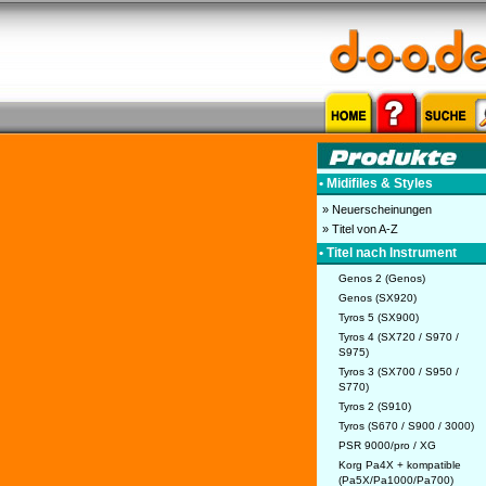
• Midifiles & Styles
» Neuerscheinungen
» Titel von A-Z
• Titel nach Instrument
Genos 2 (Genos)
Genos (SX920)
Tyros 5 (SX900)
Tyros 4 (SX720 / S970 /
S975)
Tyros 3 (SX700 / S950 /
S770)
Tyros 2 (S910)
Tyros (S670 / S900 / 3000)
PSR 9000/pro / XG
Korg Pa4X + kompatible
(Pa5X/Pa1000/Pa700)