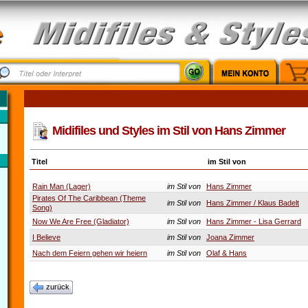
Midifiles und Styles im Stil von Hans Zimmer
Titel
im Stil von
Rain Man (Lager)
im Stil von
Hans Zimmer
Pirates Of The Caribbean (Theme
im Stil von
Hans Zimmer / Klaus Badelt
Song)
Now We Are Free (Gladiator)
im Stil von
Hans Zimmer - Lisa Gerrard
I Believe
im Stil von
Joana Zimmer
Nach dem Feiern gehen wir heiern
im Stil von
Olaf & Hans
zurück