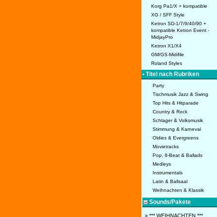
Korg Pa1/X + kompatible
XG / SFF Style
Ketron SD-1/7/9/40/90 +
kompatible Ketron Event -
MidjayPro
Ketron X1/X4
GM/GS-Midifile
Roland Styles
• Titel nach Rubriken
Party
Tischmusik Jazz & Swing
Top Hits & Hitparade
Country & Rock
Schlager & Volksmusik
Stimmung & Karneval
Oldies & Evergreens
Movietracks
Pop, 8-Beat & Ballads
Medleys
Instrumentals
Latin & Ballsaal
Weihnachten & Klassik
Sounds/Pakete
» *** WEIHNACHTEN ***