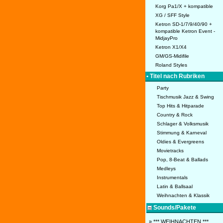
Korg Pa1/X + kompatible
XG / SFF Style
Ketron SD-1/7/9/40/90 +
kompatible Ketron Event -
MidjayPro
Ketron X1/X4
GM/GS-Midifile
Roland Styles
• Titel nach Rubriken
Party
Tischmusik Jazz & Swing
Top Hits & Hitparade
Country & Rock
Schlager & Volksmusik
Stimmung & Karneval
Oldies & Evergreens
Movietracks
Pop, 8-Beat & Ballads
Medleys
Instrumentals
Latin & Ballsaal
Weihnachten & Klassik
Sounds/Pakete
» *** WEIHNACHTEN ***