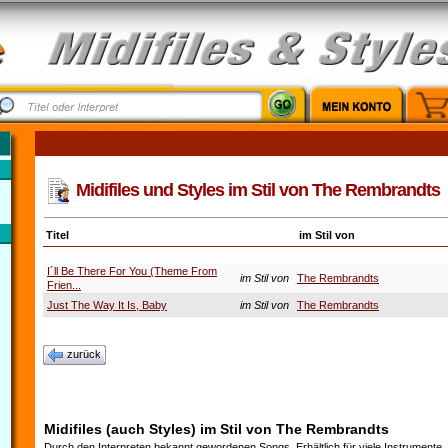
Midifiles und Styles im Stil von The Rembrandts
Titel
im Stil von
I´ll Be There For You (Theme From
im Stil von
The Rembrandts
Frien...
Just The Way It Is, Baby
im Stil von
The Rembrandts
zurück
Midifiles (auch Styles) im Stil von The Rembrandts
Durch den Interpreten bekannt gewordenen Songs. Erhältlich für viele Instrumente