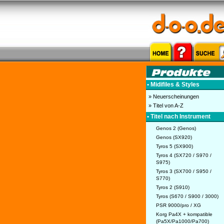
• Midifiles & Styles
» Neuerscheinungen
» Titel von A-Z
• Titel nach Instrument
Genos 2 (Genos)
Genos (SX920)
Tyros 5 (SX900)
Tyros 4 (SX720 / S970 /
S975)
Tyros 3 (SX700 / S950 /
S770)
Tyros 2 (S910)
Tyros (S670 / S900 / 3000)
PSR 9000/pro / XG
Korg Pa4X + kompatible
(Pa5X/Pa1000/Pa700)