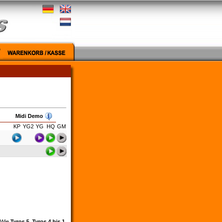
Midi Demo
KP
YG2
YG
HQ
GM
. Wie
Tyros 5
,
Tyros 4 bis 1