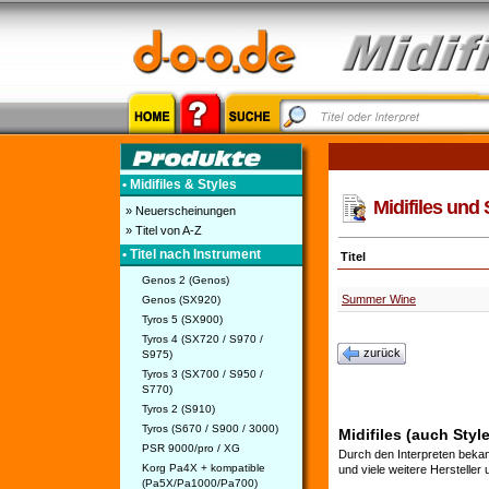
• Midifiles & Styles
Midifiles und S
» Neuerscheinungen
» Titel von A-Z
• Titel nach Instrument
Titel
Genos 2 (Genos)
Summer Wine
Genos (SX920)
Tyros 5 (SX900)
Tyros 4 (SX720 / S970 /
zurück
S975)
Tyros 3 (SX700 / S950 /
S770)
Tyros 2 (S910)
Tyros (S670 / S900 / 3000)
Midifiles (auch Style
PSR 9000/pro / XG
Durch den Interpreten bekan
Korg Pa4X + kompatible
und viele weitere Hersteller
(Pa5X/Pa1000/Pa700)