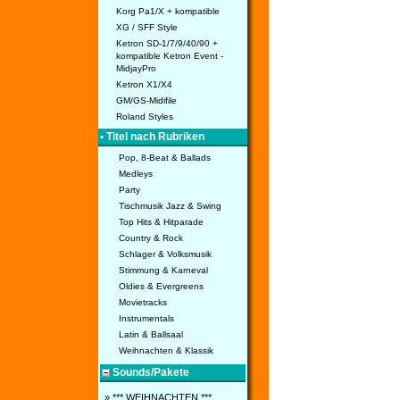
Korg Pa1/X + kompatible
XG / SFF Style
Ketron SD-1/7/9/40/90 +
kompatible Ketron Event -
MidjayPro
Ketron X1/X4
GM/GS-Midifile
Roland Styles
• Titel nach Rubriken
Pop, 8-Beat & Ballads
Medleys
Party
Tischmusik Jazz & Swing
Top Hits & Hitparade
Country & Rock
Schlager & Volksmusik
Stimmung & Karneval
Oldies & Evergreens
Movietracks
Instrumentals
Latin & Ballsaal
Weihnachten & Klassik
Sounds/Pakete
» *** WEIHNACHTEN ***