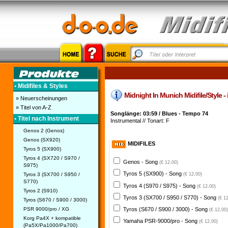
• Midifiles & Styles
Midnight In Munich Midifile/Style -
» Neuerscheinungen
» Titel von A-Z
Songlänge: 03:59 / Blues - Tempo 74
• Titel nach Instrument
Instrumental // Tonart: F
Genos 2 (Genos)
Genos (SX920)
MIDIFILES
Tyros 5 (SX900)
Tyros 4 (SX720 / S970 /
Genos - Song
(€ 12,00)
S975)
Tyros 5 (SX900) - Song
Tyros 3 (SX700 / S950 /
(€ 12,00)
S770)
Tyros 4 (S970 / S975) - Song
(€ 12,00)
Tyros 2 (S910)
Tyros 3 (SX700 / S950 / S770) - Song
(€ 1
Tyros (S670 / S900 / 3000)
PSR 9000/pro / XG
Tyros (S670 / S900 / 3000) - Song
(€ 12,00)
Korg Pa4X + kompatible
Yamaha PSR-9000/pro - Song
(€ 12,00)
(Pa5X/Pa1000/Pa700)