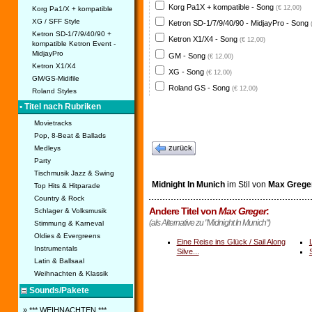
Korg Pa1X + kompatible - Song
(€ 12,00)
Korg Pa1/X + kompatible
XG / SFF Style
Ketron SD-1/7/9/40/90 - MidjayPro - Song
Ketron SD-1/7/9/40/90 +
Ketron X1/X4 - Song
(€ 12,00)
kompatible Ketron Event -
MidjayPro
GM - Song
(€ 12,00)
Ketron X1/X4
XG - Song
(€ 12,00)
GM/GS-Midifile
Roland GS - Song
(€ 12,00)
Roland Styles
• Titel nach Rubriken
Movietracks
Pop, 8-Beat & Ballads
zurück
Medleys
Party
Tischmusik Jazz & Swing
Midnight In Munich
im Stil von
Max Grege
Top Hits & Hitparade
Country & Rock
Andere Titel von
Max Greger
:
Schlager & Volksmusik
(als Alternative zu "Midnight In Munich")
Stimmung & Karneval
Oldies & Evergreens
Eine Reise ins Glück / Sail Along
Instrumentals
Silve...
Latin & Ballsaal
Weihnachten & Klassik
Sounds/Pakete
» *** WEIHNACHTEN ***