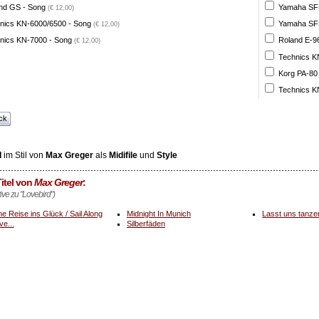
nd GS - Song
Yamaha SFF 
(€ 12,00)
nics KN-6000/6500 - Song
Yamaha SFF 
(€ 12,00)
nics KN-7000 - Song
Roland E-96
(€ 12,00)
Technics K
Korg PA-80
Technics K
ck
d
im Stil von
Max Greger
als
Midifile
und
Style
itel von
Max Greger
:
tive zu "Lovebird")
ne Reise ins Glück / Sail Along
Midnight In Munich
Lasst uns tanze
ve...
Silberfäden