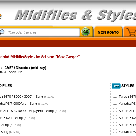
bird Midifile/Style - im Stil von "Max Greger"
: 03:57 / Discofox (mid+sty)
al // Tonart: Bb
DIFILES
STYLES
s (S670 / S900 / 3000) - Song
Tyros (S670
(€ 12,00)
ha PSR-9000/pro - Song
Yamaha PSR
(€ 12,00)
on SD-1/7/9/40/90 - MidjayPro - Song
Ketron SD-1
(€ 12,00)
on X1/X4 - Song
Ketron X1/X
(€ 12,00)
- Song
Ketron XD9
(€ 12,00)
 Song
Yamaha PSR
(€ 12,00)