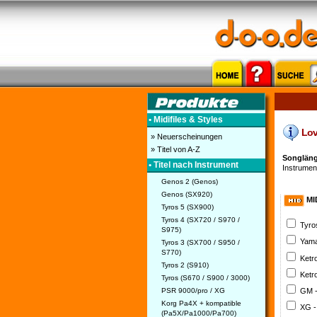
• Midifiles & Styles
Love
» Neuerscheinungen
» Titel von A-Z
Songlänge
• Titel nach Instrument
Instrument
Genos 2 (Genos)
Genos (SX920)
MI
Tyros 5 (SX900)
Tyros 4 (SX720 / S970 /
Tyro
S975)
Yama
Tyros 3 (SX700 / S950 /
S770)
Ketr
Tyros 2 (S910)
Ketr
Tyros (S670 / S900 / 3000)
PSR 9000/pro / XG
GM 
Korg Pa4X + kompatible
XG -
(Pa5X/Pa1000/Pa700)