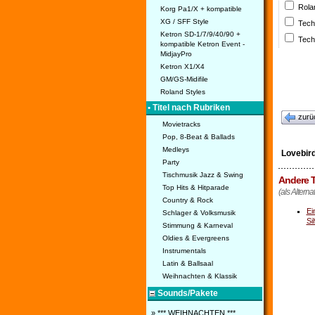
Rola
Korg Pa1/X + kompatible
XG / SFF Style
Tech
Ketron SD-1/7/9/40/90 +
Tech
kompatible Ketron Event -
MidjayPro
Ketron X1/X4
GM/GS-Midifile
Roland Styles
• Titel nach Rubriken
zurü
Movietracks
Pop, 8-Beat & Ballads
Medleys
Lovebir
Party
Tischmusik Jazz & Swing
Andere T
Top Hits & Hitparade
(als Alterna
Country & Rock
Ei
Schlager & Volksmusik
Sil
Stimmung & Karneval
Oldies & Evergreens
Instrumentals
Latin & Ballsaal
Weihnachten & Klassik
Sounds/Pakete
» *** WEIHNACHTEN ***