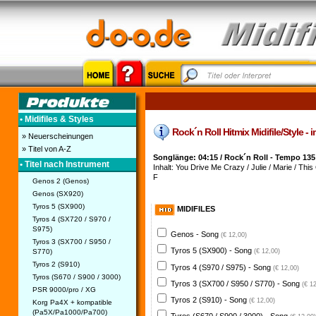
• Midifiles & Styles
Rock´n Roll Hitmix Midifile/Style - 
» Neuerscheinungen
» Titel von A-Z
Songlänge: 04:15 / Rock´n Roll - Tempo 135
• Titel nach Instrument
Inhalt: You Drive Me Crazy / Julie / Marie / This 
F
Genos 2 (Genos)
Genos (SX920)
Tyros 5 (SX900)
MIDIFILES
Tyros 4 (SX720 / S970 /
S975)
Genos - Song
(€ 12,00)
Tyros 3 (SX700 / S950 /
Tyros 5 (SX900) - Song
S770)
(€ 12,00)
Tyros 2 (S910)
Tyros 4 (S970 / S975) - Song
(€ 12,00)
Tyros (S670 / S900 / 3000)
Tyros 3 (SX700 / S950 / S770) - Song
(€ 1
PSR 9000/pro / XG
Tyros 2 (S910) - Song
(€ 12,00)
Korg Pa4X + kompatible
(Pa5X/Pa1000/Pa700)