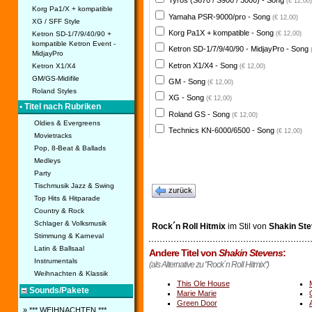
Tyros (S670 / S900 / 3000) - Song
(€ 12,00)
Korg Pa1/X + kompatible
Yamaha PSR-9000/pro - Song
(€ 12,00)
XG / SFF Style
Korg Pa1X + kompatible - Song
Ketron SD-1/7/9/40/90 +
(€ 12,00)
kompatible Ketron Event -
Ketron SD-1/7/9/40/90 - MidjayPro - Song
MidjayPro
Ketron X1/X4 - Song
Ketron X1/X4
(€ 12,00)
GM/GS-Midifile
GM - Song
(€ 12,00)
Roland Styles
XG - Song
(€ 12,00)
• Titel nach Rubriken
Roland GS - Song
(€ 12,00)
Oldies & Evergreens
Technics KN-6000/6500 - Song
(€ 12,00)
Movietracks
Pop, 8-Beat & Ballads
Medleys
Party
Tischmusik Jazz & Swing
zurück
Top Hits & Hitparade
Country & Rock
Schlager & Volksmusik
Rock´n Roll Hitmix
im Stil von
Shakin St
Stimmung & Karneval
Latin & Ballsaal
Andere Titel von
Shakin Stevens
:
Instrumentals
(als Alternative zu "Rock´n Roll Hitmix")
Weihnachten & Klassik
This Ole House
Sounds/Pakete
Marie Marie
Green Door
» *** WEIHNACHTEN ***