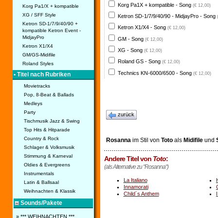
Korg Pa1X + kompatible - Song
(€ 12,00)
Korg Pa1/X + kompatible
XG / SFF Style
Ketron SD-1/7/9/40/90 - MidjayPro - Song
Ketron SD-1/7/9/40/90 +
Ketron X1/X4 - Song
(€ 12,00)
kompatible Ketron Event -
MidjayPro
GM - Song
(€ 12,00)
Ketron X1/X4
XG - Song
(€ 12,00)
GM/GS-Midifile
Roland GS - Song
(€ 12,00)
Roland Styles
Technics KN-6000/6500 - Song
(€ 12,00)
• Titel nach Rubriken
Movietracks
Pop, 8-Beat & Ballads
Medleys
Party
zurück
Tischmusik Jazz & Swing
Top Hits & Hitparade
Country & Rock
Rosanna
im Stil von
Toto
als
Midifile
und
Schlager & Volksmusik
Stimmung & Karneval
Andere Titel von
Toto
:
Oldies & Evergreens
(als Alternative zu "Rosanna")
Instrumentals
La Italiano
Latin & Ballsaal
Innamorati
Weihnachten & Klassik
Child´s Anthem
Sounds/Pakete
» *** WEIHNACHTEN ***