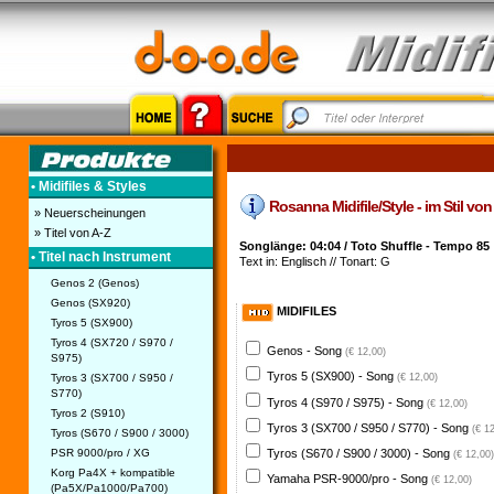
• Midifiles & Styles
Rosanna Midifile/Style - im Stil von
» Neuerscheinungen
» Titel von A-Z
Songlänge: 04:04 / Toto Shuffle - Tempo 85
• Titel nach Instrument
Text in: Englisch // Tonart: G
Genos 2 (Genos)
Genos (SX920)
MIDIFILES
Tyros 5 (SX900)
Tyros 4 (SX720 / S970 /
Genos - Song
(€ 12,00)
S975)
Tyros 5 (SX900) - Song
Tyros 3 (SX700 / S950 /
(€ 12,00)
S770)
Tyros 4 (S970 / S975) - Song
(€ 12,00)
Tyros 2 (S910)
Tyros 3 (SX700 / S950 / S770) - Song
(€ 1
Tyros (S670 / S900 / 3000)
PSR 9000/pro / XG
Tyros (S670 / S900 / 3000) - Song
(€ 12,00)
Korg Pa4X + kompatible
Yamaha PSR-9000/pro - Song
(€ 12,00)
(Pa5X/Pa1000/Pa700)