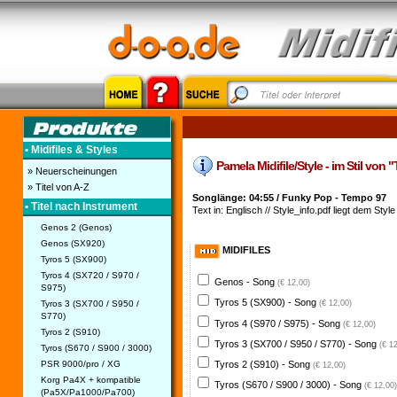
• Midifiles & Styles
Pamela Midifile/Style - im Stil von 
» Neuerscheinungen
» Titel von A-Z
Songlänge: 04:55 / Funky Pop - Tempo 97
• Titel nach Instrument
Text in: Englisch // Style_info.pdf liegt dem Style
Genos 2 (Genos)
Genos (SX920)
MIDIFILES
Tyros 5 (SX900)
Tyros 4 (SX720 / S970 /
Genos - Song
(€ 12,00)
S975)
Tyros 5 (SX900) - Song
Tyros 3 (SX700 / S950 /
(€ 12,00)
S770)
Tyros 4 (S970 / S975) - Song
(€ 12,00)
Tyros 2 (S910)
Tyros 3 (SX700 / S950 / S770) - Song
(€ 1
Tyros (S670 / S900 / 3000)
PSR 9000/pro / XG
Tyros 2 (S910) - Song
(€ 12,00)
Korg Pa4X + kompatible
Tyros (S670 / S900 / 3000) - Song
(€ 12,00)
(Pa5X/Pa1000/Pa700)