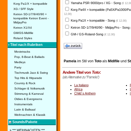
Yamaha PSR-9000/pro / XG - Song
(€ 12,0
Korg Pa1/X + kompatible
XG / SFF Style
Korg Pa4X + kompatible (Pa5X/Pa1000/Pa
Ketron SD-1/7/9/40/90 +
12,00)
kompatible Ketron Event -
Korg Pa1X + kompatible - Song
(€ 12,00)
MidjayPro
Ketron SD-1/7/9/40/90 - MidjayPro - Song
Ketron X1/X4
GM/GS-Midifile
GM-/ GS-Roland-Song
(€ 12,00)
Roland Styles
• Titel nach Rubriken
zurück
Movietracks
Pop, 8-Beat & Ballads
Pamela
im Stil von
Toto
als
Midifile
und
St
Medleys
Party
Andere Titel von
Toto
:
Tischmusik Jazz & Swing
(als Alternative zu "Pamela")
Top Hits & Hitparade
Country & Rock
La Italiano
Schlager & Volksmusik
Africa
Child´s Anthem
Stimmung & Karneval
Oldies & Evergreens
Instrumentals
Latin & Ballsaal
Weihnachten & Klassik
Sounds/Pakete
» *** WEIHNACHTEN ***