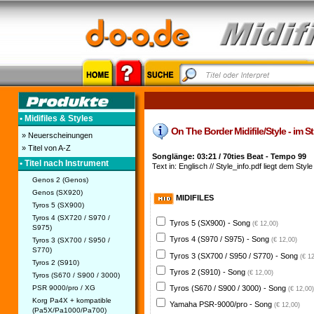
• Midifiles & Styles
On The Border Midifile/Style - im St
» Neuerscheinungen
» Titel von A-Z
Songlänge: 03:21 / 70ties Beat - Tempo 99
• Titel nach Instrument
Text in: Englisch // Style_info.pdf liegt dem Style 
Genos 2 (Genos)
Genos (SX920)
MIDIFILES
Tyros 5 (SX900)
Tyros 4 (SX720 / S970 /
Tyros 5 (SX900) - Song
(€ 12,00)
S975)
Tyros 4 (S970 / S975) - Song
Tyros 3 (SX700 / S950 /
(€ 12,00)
S770)
Tyros 3 (SX700 / S950 / S770) - Song
(€ 1
Tyros 2 (S910)
Tyros 2 (S910) - Song
(€ 12,00)
Tyros (S670 / S900 / 3000)
PSR 9000/pro / XG
Tyros (S670 / S900 / 3000) - Song
(€ 12,00)
Korg Pa4X + kompatible
Yamaha PSR-9000/pro - Song
(€ 12,00)
(Pa5X/Pa1000/Pa700)