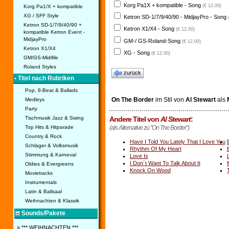
Korg Pa1X + kompatible - Song
(€ 12,00)
Korg Pa1/X + kompatible
XG / SFF Style
Ketron SD-1/7/9/40/90 - MidjayPro - Song
Ketron SD-1/7/9/40/90 +
Ketron X1/X4 - Song
(€ 12,00)
kompatible Ketron Event -
MidjayPro
GM-/ GS-Roland-Song
(€ 12,00)
Ketron X1/X4
XG - Song
(€ 12,00)
GM/GS-Midifile
Roland Styles
zurück
• Titel nach Rubriken
Pop, 8-Beat & Ballads
On The Border
im Stil von
Al Stewart
als
Medleys
Party
Andere Titel von
Al Stewart
:
Tischmusik Jazz & Swing
(als Alternative zu "On The Border")
Top Hits & Hitparade
Country & Rock
Have I Told You Lately That I Love You
Schlager & Volksmusik
Rhythm Of My Heart
Stimmung & Karneval
Love Is
I Don´t Want To Talk About It
Oldies & Evergreens
Knock On Wood
Movietracks
Instrumentals
Latin & Ballsaal
Weihnachten & Klassik
Sounds/Pakete
» *** WEIHNACHTEN ***