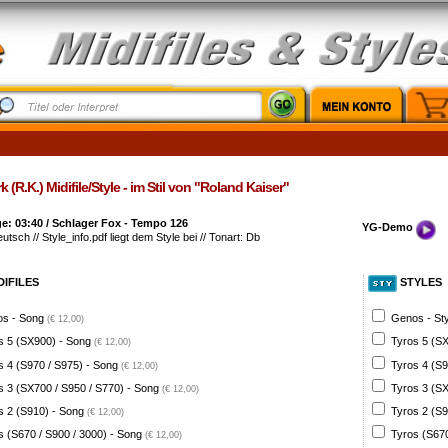
k (R.K.) Midifile/Style - im Stil von "Roland Kaiser"
e: 03:40 / Schlager Fox - Tempo 126
YG-Demo
eutsch // Style_info.pdf liegt dem Style bei // Tonart: Db
DIFILES
STYLES
s - Song
Genos - St
(€ 12,00)
s 5 (SX900) - Song
Tyros 5 (SX
(€ 12,00)
s 4 (S970 / S975) - Song
Tyros 4 (S9
(€ 12,00)
s 3 (SX700 / S950 / S770) - Song
Tyros 3 (SX
(€ 12,00)
s 2 (S910) - Song
Tyros 2 (S9
(€ 12,00)
s (S670 / S900 / 3000) - Song
Tyros (S670
(€ 12,00)