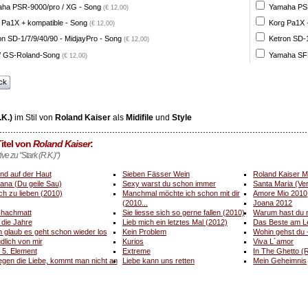
ha PSR-9000/pro / XG - Song
Yamaha PSR
(€ 12,00)
 Pa1X + kompatible - Song
Korg Pa1X +
(€ 12,00)
on SD-1/7/9/40/90 - MidjayPro - Song
Ketron SD-1
(€ 12,00)
 GS-Roland-Song
Yamaha SFF
(€ 12,00)
ck
.K.)
im Stil von
Roland Kaiser
als
Midifile
und
Style
itel von
Roland Kaiser
:
ive zu "Stark (R.K.)")
nd auf der Haut
Sieben Fässer Wein
Roland Kaiser M
ana (Du geile Sau)
Sexy warst du schon immer
Santa Maria (Ve
ch zu lieben (2010)
Manchmal möchte ich schon mit dir
Amore Mio 2010
(2010...
Joana 2012
hachmatt
Sie liesse sich so gerne fallen (2010)
Warum hast du n
l die Jahre
Lieb mich ein letztes Mal (2012)
Das Beste am L
h glaub es geht schon wieder los
Kein Problem
Wohin gehst du
dlich von mir
Kurios
Viva L´amor
 5. Element
Extreme
In The Ghetto (
gen die Liebe, kommt man nicht an
Liebe kann uns retten
Mein Geheimnis