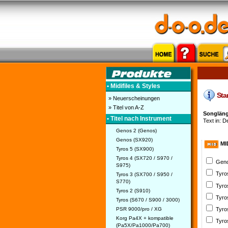
• Midifiles & Styles
Star
» Neuerscheinungen
» Titel von A-Z
Songläng
• Titel nach Instrument
Text in: D
Genos 2 (Genos)
Genos (SX920)
MI
Tyros 5 (SX900)
Tyros 4 (SX720 / S970 /
Geno
S975)
Tyro
Tyros 3 (SX700 / S950 /
S770)
Tyro
Tyros 2 (S910)
Tyro
Tyros (S670 / S900 / 3000)
PSR 9000/pro / XG
Tyro
Korg Pa4X + kompatible
Tyro
(Pa5X/Pa1000/Pa700)