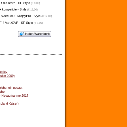
-9000/pro - SF-Style
(€ 8,00)
 kompatible - Style
(€ 12,00)
/7/9/40/90 - MidjayPro - Style
(€ 12,00)
 4 Vari./CVP - SF-Style
(€ 8,00)
In den Warenkorb
edley
rsion 2009)
icht nein gesagt
eben
 - Neuaufnahme 2017
Roland Kaiser)