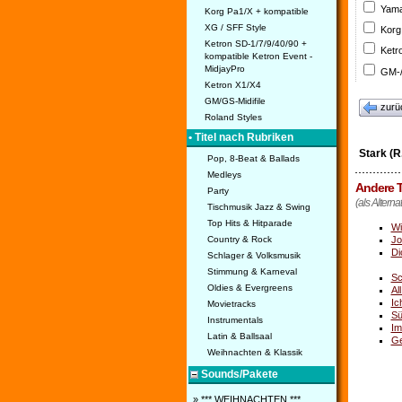
Yama
Korg Pa1/X + kompatible
XG / SFF Style
Korg
Ketron SD-1/7/9/40/90 +
Ketr
kompatible Ketron Event -
MidjayPro
GM-/
Ketron X1/X4
GM/GS-Midifile
zurü
Roland Styles
• Titel nach Rubriken
Stark (R
Pop, 8-Beat & Ballads
Medleys
Andere T
Party
(als Alternat
Tischmusik Jazz & Swing
Top Hits & Hitparade
Wi
Country & Rock
Jo
Di
Schlager & Volksmusik
Stimmung & Karneval
Sc
Oldies & Evergreens
Al
Ic
Movietracks
Sü
Instrumentals
Im
Latin & Ballsaal
Ge
Weihnachten & Klassik
Sounds/Pakete
» *** WEIHNACHTEN ***