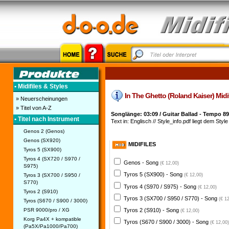
• Midifiles & Styles
In The Ghetto (Roland Kaiser) Midifi
» Neuerscheinungen
» Titel von A-Z
Songlänge: 03:09 / Guitar Ballad - Tempo 89
• Titel nach Instrument
Text in: Englisch // Style_info.pdf liegt dem Style
Genos 2 (Genos)
Genos (SX920)
MIDIFILES
Tyros 5 (SX900)
Tyros 4 (SX720 / S970 /
Genos - Song
(€ 12,00)
S975)
Tyros 5 (SX900) - Song
Tyros 3 (SX700 / S950 /
(€ 12,00)
S770)
Tyros 4 (S970 / S975) - Song
(€ 12,00)
Tyros 2 (S910)
Tyros 3 (SX700 / S950 / S770) - Song
(€ 1
Tyros (S670 / S900 / 3000)
PSR 9000/pro / XG
Tyros 2 (S910) - Song
(€ 12,00)
Korg Pa4X + kompatible
Tyros (S670 / S900 / 3000) - Song
(€ 12,00)
(Pa5X/Pa1000/Pa700)