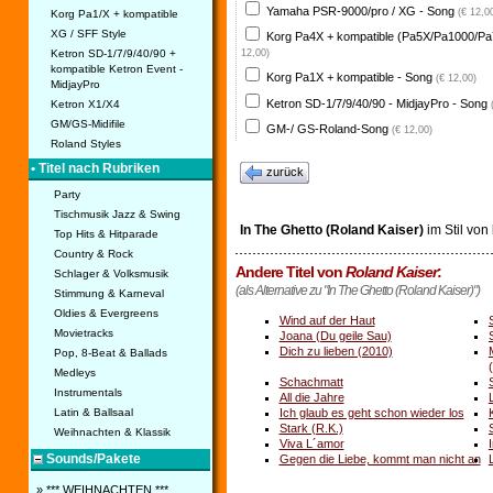
Yamaha PSR-9000/pro / XG - Song
(€ 12,0
Korg Pa1/X + kompatible
XG / SFF Style
Korg Pa4X + kompatible (Pa5X/Pa1000/Pa
Ketron SD-1/7/9/40/90 +
12,00)
kompatible Ketron Event -
Korg Pa1X + kompatible - Song
(€ 12,00)
MidjayPro
Ketron SD-1/7/9/40/90 - MidjayPro - Song
Ketron X1/X4
GM/GS-Midifile
GM-/ GS-Roland-Song
(€ 12,00)
Roland Styles
• Titel nach Rubriken
zurück
Party
Tischmusik Jazz & Swing
In The Ghetto (Roland Kaiser)
im Stil von
Top Hits & Hitparade
Country & Rock
Andere Titel von
Roland Kaiser
:
Schlager & Volksmusik
(als Alternative zu "In The Ghetto (Roland Kaiser)")
Stimmung & Karneval
Oldies & Evergreens
Wind auf der Haut
Movietracks
Joana (Du geile Sau)
Dich zu lieben (2010)
Pop, 8-Beat & Ballads
Medleys
Schachmatt
Instrumentals
All die Jahre
Ich glaub es geht schon wieder los
Latin & Ballsaal
Stark (R.K.)
Weihnachten & Klassik
Viva L´amor
Sounds/Pakete
Gegen die Liebe, kommt man nicht an
» *** WEIHNACHTEN ***