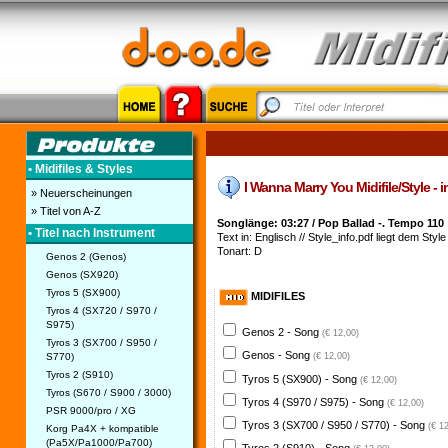
• Midifiles & Styles
I Wanna Marry You Midifile/Style - 
» Neuerscheinungen
» Titel von A-Z
Songlänge: 03:27 / Pop Ballad -. Tempo 110
• Titel nach Instrument
Text in: Englisch // Style_info.pdf liegt dem Style 
Tonart: D
Genos 2 (Genos)
Genos (SX920)
Tyros 5 (SX900)
MIDIFILES
Tyros 4 (SX720 / S970 /
S975)
Genos 2 - Song
(€ 12,00)
Tyros 3 (SX700 / S950 /
Genos - Song
S770)
(€ 12,00)
Tyros 2 (S910)
Tyros 5 (SX900) - Song
(€ 12,00)
Tyros (S670 / S900 / 3000)
Tyros 4 (S970 / S975) - Song
(€ 12,00)
PSR 9000/pro / XG
Tyros 3 (SX700 / S950 / S770) - Song
(€ 1
Korg Pa4X + kompatible
(Pa5X/Pa1000/Pa700)