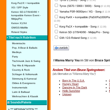
Tyros 2 (S910) - Song
(€ 12,00)
Korg Pa1/X + kompatible
Tyros (S670 / S900 / 3000) - Song
(€ 12,00)
XG / SFF Style
Yamaha PSR-9000/pro / XG - Song
Ketron SD-1/7/9/40/90 +
(€ 12,0
kompatible Ketron Event -
Korg Pa4X + kompatible (Pa5X/Pa1000/Pa
MidjayPro
12,00)
Ketron X1/X4
Korg Pa1X + kompatible - Song
(€ 12,00)
GM/GS-Midifile
Ketron SD-1/7/9/40/90 - MidjayPro - Song
Roland Styles
• Titel nach Rubriken
GM-/ GS-Roland-Song
(€ 12,00)
Movietracks
zurück
Pop, 8-Beat & Ballads
Medleys
Party
I Wanna Marry You
im Stil von
Bruce Spr
Tischmusik Jazz & Swing
Top Hits & Hitparade
Andere Titel von
Bruce Springsteen
:
Country & Rock
(als Alternative zu "I Wanna Marry You")
Schlager & Volksmusik
Stimmung & Karneval
Born In The U.S.A.
Oldies & Evergreens
Hungry Heart
Dancing In The Dark
Instrumentals
Hello Sunshine
Latin & Ballsaal
Uptown
Weihnachten & Klassik
Sounds/Pakete
» *** WEIHNACHTEN ***