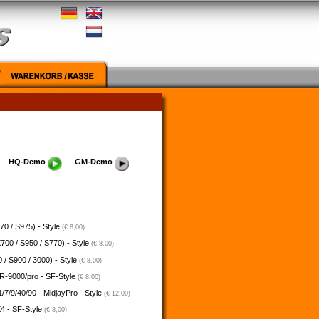
HQ-Demo
GM-Demo
70 / S975) - Style
(€ 8,00)
700 / S950 / S770) - Style
(€ 8,00)
 / S900 / 3000) - Style
(€ 8,00)
-9000/pro - SF-Style
(€ 8,00)
/7/9/40/90 - MidjayPro - Style
(€ 12,00)
4 - SF-Style
(€ 8,00)