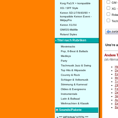
GM 
Korg Pa1/X + kompatible
XG / SFF Style
XG -
Ketron SD-1/7/9/40/90 +
Rola
kompatible Ketron Event -
MidjayPro
Tech
Ketron X1/X4
GM/GS-Midifile
zurü
Roland Styles
• Titel nach Rubriken
Uns're a
Movietracks
Pop, 8-Beat & Ballads
Andere T
Medleys
(als Alternat
Party
Tischmusik Jazz & Swing
Hi
Top Hits & Hitparade
De
Es
Country & Rock
Mo
Schlager & Volksmusik
Tr
Stimmung & Karneval
Zi
Fe
Oldies & Evergreens
Di
Instrumentals
Sl
Latin & Ballsaal
Au
Weihnachten & Klassik
Ei
Ba
Sounds/Pakete
» *** WEIHNACHTEN ***