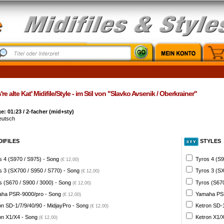
re alte Kat' Midifile/Style - im Stil von "Slavko Avsenik / Oberkrainer"
: 01:23 / 2-facher (mid+sty)
eutsch
DIFILES
STYLES
s 4 (S970 / S975) - Song
Tyros 4 (S9
(€ 12,00)
s 3 (SX700 / S950 / S770) - Song
Tyros 3 (SX
(€ 12,00)
s (S670 / S900 / 3000) - Song
Tyros (S670
(€ 12,00)
ha PSR-9000/pro - Song
Yamaha PSR
(€ 12,00)
on SD-1/7/9/40/90 - MidjayPro - Song
Ketron SD-1
(€ 12,00)
on X1/X4 - Song
Ketron X1/X
(€ 12,00)