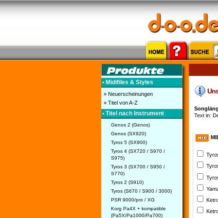
• Midifiles & Styles
Uns'
» Neuerscheinungen
» Titel von A-Z
Songlänge
• Titel nach Instrument
Text in: D
Genos 2 (Genos)
Genos (SX920)
MI
Tyros 5 (SX900)
Tyros 4 (SX720 / S970 /
Tyro
S975)
Tyro
Tyros 3 (SX700 / S950 /
S770)
Tyro
Tyros 2 (S910)
Yama
Tyros (S670 / S900 / 3000)
PSR 9000/pro / XG
Ketr
Korg Pa4X + kompatible
Ketr
(Pa5X/Pa1000/Pa700)