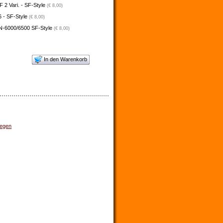
2 Vari. - SF-Style
(€ 8,00)
 - SF-Style
(€ 8,00)
N-6000/6500 SF-Style
(€ 8,00)
In den Warenkorb
iegen