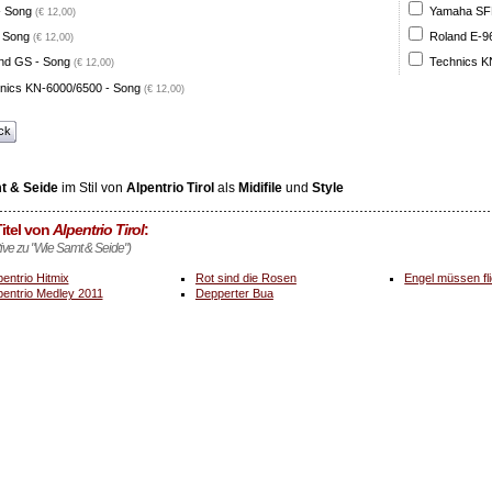
- Song
Yamaha SFF 
(€ 12,00)
 Song
Roland E-96
(€ 12,00)
nd GS - Song
Technics K
(€ 12,00)
nics KN-6000/6500 - Song
(€ 12,00)
ck
t & Seide
im Stil von
Alpentrio Tirol
als
Midifile
und
Style
itel von
Alpentrio Tirol
:
ative zu "Wie Samt & Seide")
pentrio Hitmix
Rot sind die Rosen
Engel müssen fl
pentrio Medley 2011
Depperter Bua