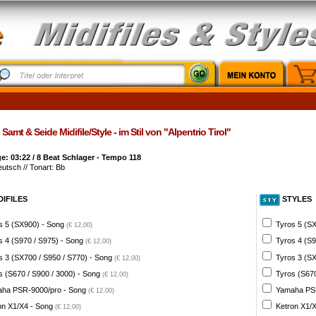
Samt & Seide Midifile/Style - im Stil von "Alpentrio Tirol"
: 03:22 / 8 Beat Schlager - Tempo 118
eutsch // Tonart: Bb
DIFILES
STYLES
s 5 (SX900) - Song
Tyros 5 (SX
(€ 12,00)
s 4 (S970 / S975) - Song
Tyros 4 (S9
(€ 12,00)
s 3 (SX700 / S950 / S770) - Song
Tyros 3 (SX
(€ 12,00)
s (S670 / S900 / 3000) - Song
Tyros (S670
(€ 12,00)
ha PSR-9000/pro - Song
Yamaha PSR
(€ 12,00)
on X1/X4 - Song
Ketron X1/X
(€ 12,00)