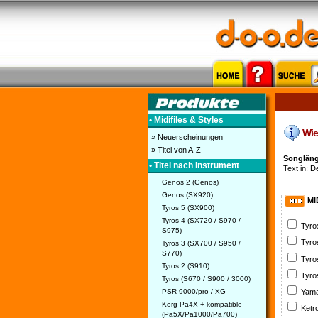
• Midifiles & Styles
Wie 
» Neuerscheinungen
» Titel von A-Z
Songlänge
• Titel nach Instrument
Text in: D
Genos 2 (Genos)
Genos (SX920)
MI
Tyros 5 (SX900)
Tyros 4 (SX720 / S970 /
Tyro
S975)
Tyro
Tyros 3 (SX700 / S950 /
S770)
Tyro
Tyros 2 (S910)
Tyro
Tyros (S670 / S900 / 3000)
PSR 9000/pro / XG
Yama
Korg Pa4X + kompatible
Ketr
(Pa5X/Pa1000/Pa700)