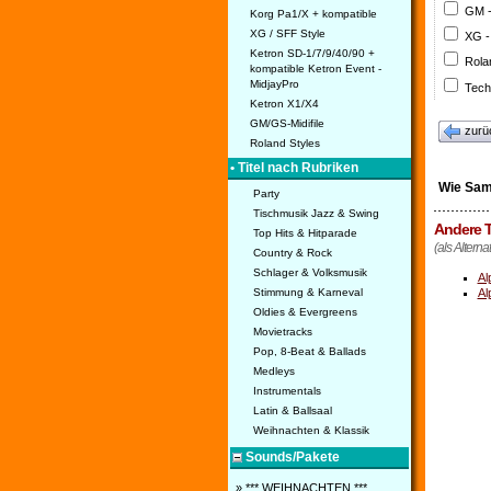
GM 
Korg Pa1/X + kompatible
XG / SFF Style
XG -
Ketron SD-1/7/9/40/90 +
Rola
kompatible Ketron Event -
MidjayPro
Tech
Ketron X1/X4
GM/GS-Midifile
zurü
Roland Styles
• Titel nach Rubriken
Wie Sam
Party
Tischmusik Jazz & Swing
Andere T
Top Hits & Hitparade
(als Altern
Country & Rock
Schlager & Volksmusik
Al
Stimmung & Karneval
Al
Oldies & Evergreens
Movietracks
Pop, 8-Beat & Ballads
Medleys
Instrumentals
Latin & Ballsaal
Weihnachten & Klassik
Sounds/Pakete
» *** WEIHNACHTEN ***