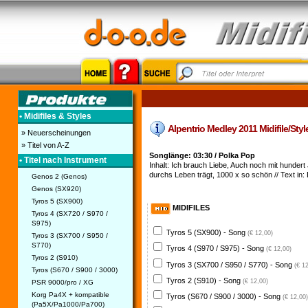
• Midifiles & Styles
Alpentrio Medley 2011 Midifile/Style 
» Neuerscheinungen
» Titel von A-Z
Songlänge: 03:30 / Polka Pop
• Titel nach Instrument
Inhalt: Ich brauch Liebe, Auch noch mit hunder
durchs Leben trägt, 1000 x so schön // Text in: 
Genos 2 (Genos)
Genos (SX920)
Tyros 5 (SX900)
MIDIFILES
Tyros 4 (SX720 / S970 /
S975)
Tyros 5 (SX900) - Song
(€ 12,00)
Tyros 3 (SX700 / S950 /
S770)
Tyros 4 (S970 / S975) - Song
(€ 12,00)
Tyros 2 (S910)
Tyros 3 (SX700 / S950 / S770) - Song
(€ 1
Tyros (S670 / S900 / 3000)
Tyros 2 (S910) - Song
(€ 12,00)
PSR 9000/pro / XG
Korg Pa4X + kompatible
Tyros (S670 / S900 / 3000) - Song
(€ 12,00)
(Pa5X/Pa1000/Pa700)