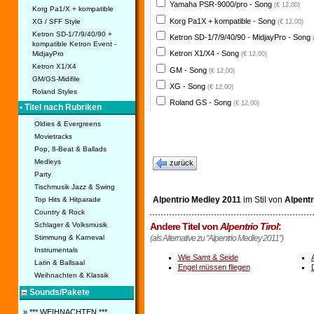
Yamaha PSR-9000/pro - Song
(€ 12,00)
Korg Pa1/X + kompatible
Korg Pa1X + kompatible - Song
XG / SFF Style
(€ 12,00)
Ketron SD-1/7/9/40/90 +
Ketron SD-1/7/9/40/90 - MidjayPro - Song
kompatible Ketron Event -
Ketron X1/X4 - Song
MidjayPro
(€ 12,00)
Ketron X1/X4
GM - Song
(€ 12,00)
GM/GS-Midifile
XG - Song
(€ 12,00)
Roland Styles
Roland GS - Song
(€ 12,00)
• Titel nach Rubriken
Oldies & Evergreens
Movietracks
Pop, 8-Beat & Ballads
Medleys
zurück
Party
Tischmusik Jazz & Swing
Alpentrio Medley 2011
im Stil von
Alpentr
Top Hits & Hitparade
Country & Rock
Andere Titel von
Alpentrio Tirol
:
Schlager & Volksmusik
(als Alternative zu "Alpentrio Medley 2011")
Stimmung & Karneval
Instrumentals
Wie Samt & Seide
Latin & Ballsaal
Engel müssen fliegen
Weihnachten & Klassik
Sounds/Pakete
» *** WEIHNACHTEN ***