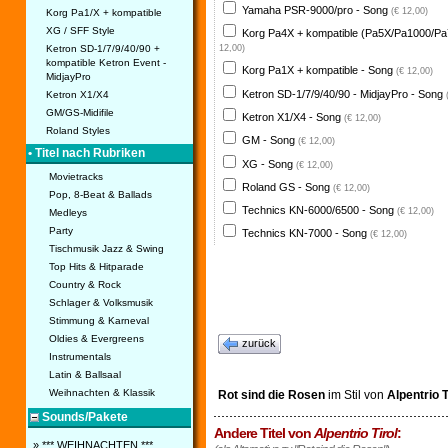
Yamaha PSR-9000/pro - Song
(€ 12,00)
Korg Pa1/X + kompatible
XG / SFF Style
Korg Pa4X + kompatible (Pa5X/Pa1000/Pa
Ketron SD-1/7/9/40/90 +
12,00)
kompatible Ketron Event -
Korg Pa1X + kompatible - Song
(€ 12,00)
MidjayPro
Ketron SD-1/7/9/40/90 - MidjayPro - Song
Ketron X1/X4
GM/GS-Midifile
Ketron X1/X4 - Song
(€ 12,00)
Roland Styles
GM - Song
(€ 12,00)
• Titel nach Rubriken
XG - Song
(€ 12,00)
Movietracks
Roland GS - Song
(€ 12,00)
Pop, 8-Beat & Ballads
Technics KN-6000/6500 - Song
(€ 12,00)
Medleys
Party
Technics KN-7000 - Song
(€ 12,00)
Tischmusik Jazz & Swing
Top Hits & Hitparade
Country & Rock
Schlager & Volksmusik
Stimmung & Karneval
Oldies & Evergreens
zurück
Instrumentals
Latin & Ballsaal
Weihnachten & Klassik
Rot sind die Rosen
im Stil von
Alpentrio T
Sounds/Pakete
Andere Titel von
Alpentrio Tirol
:
» *** WEIHNACHTEN ***