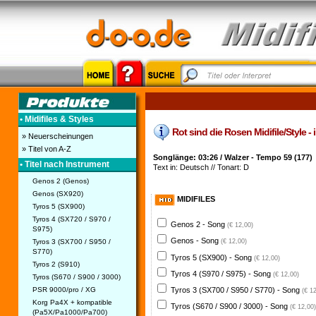
• Midifiles & Styles
Rot sind die Rosen Midifile/Style - i
» Neuerscheinungen
» Titel von A-Z
Songlänge: 03:26 / Walzer - Tempo 59 (177)
• Titel nach Instrument
Text in: Deutsch // Tonart: D
Genos 2 (Genos)
Genos (SX920)
MIDIFILES
Tyros 5 (SX900)
Tyros 4 (SX720 / S970 /
Genos 2 - Song
(€ 12,00)
S975)
Genos - Song
Tyros 3 (SX700 / S950 /
(€ 12,00)
S770)
Tyros 5 (SX900) - Song
(€ 12,00)
Tyros 2 (S910)
Tyros 4 (S970 / S975) - Song
(€ 12,00)
Tyros (S670 / S900 / 3000)
PSR 9000/pro / XG
Tyros 3 (SX700 / S950 / S770) - Song
(€ 1
Korg Pa4X + kompatible
Tyros (S670 / S900 / 3000) - Song
(€ 12,00)
(Pa5X/Pa1000/Pa700)