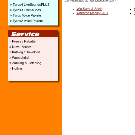
(als Alternative zu "Rot sind die Rosen")
» Tyros4 LiveSoundsPLUS
Wie Samt & Seide
» Tyros3 LiveSounds
Alpentrio Medley 2011
» Tyros Voice Pakete
» Tyros2 Voice Pakete
» Preise / Rabatte
» News-Archiv
» Katalog / Download
» Wunschtitel
» Zahlung & Lieferung
» Hotline