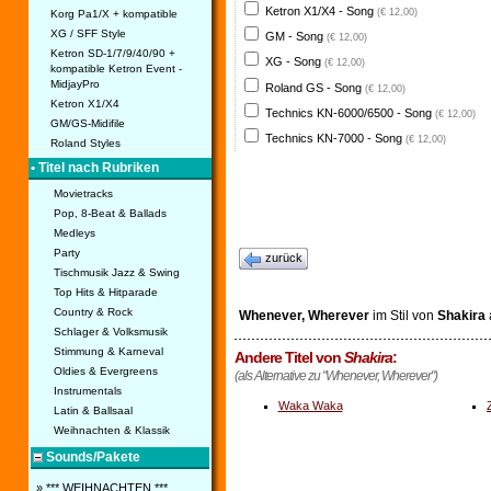
Ketron X1/X4 - Song
(€ 12,00)
Korg Pa1/X + kompatible
XG / SFF Style
GM - Song
(€ 12,00)
Ketron SD-1/7/9/40/90 +
XG - Song
(€ 12,00)
kompatible Ketron Event -
MidjayPro
Roland GS - Song
(€ 12,00)
Ketron X1/X4
Technics KN-6000/6500 - Song
(€ 12,00)
GM/GS-Midifile
Technics KN-7000 - Song
(€ 12,00)
Roland Styles
• Titel nach Rubriken
Movietracks
Pop, 8-Beat & Ballads
Medleys
Party
zurück
Tischmusik Jazz & Swing
Top Hits & Hitparade
Country & Rock
Whenever, Wherever
im Stil von
Shakira
Schlager & Volksmusik
Stimmung & Karneval
Andere Titel von
Shakira
:
Oldies & Evergreens
(als Alternative zu "Whenever, Wherever")
Instrumentals
Waka Waka
Latin & Ballsaal
Weihnachten & Klassik
Sounds/Pakete
» *** WEIHNACHTEN ***