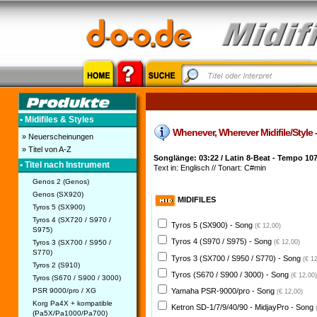
• Midifiles & Styles
Whenever, Wherever Midifile/Style -
» Neuerscheinungen
» Titel von A-Z
Songlänge: 03:22 / Latin 8-Beat - Tempo 10
• Titel nach Instrument
Text in: Englisch // Tonart: C#min
Genos 2 (Genos)
Genos (SX920)
MIDIFILES
Tyros 5 (SX900)
Tyros 4 (SX720 / S970 /
Tyros 5 (SX900) - Song
(€ 12,00)
S975)
Tyros 4 (S970 / S975) - Song
Tyros 3 (SX700 / S950 /
(€ 12,00)
S770)
Tyros 3 (SX700 / S950 / S770) - Song
(€ 1
Tyros 2 (S910)
Tyros (S670 / S900 / 3000) - Song
(€ 12,00)
Tyros (S670 / S900 / 3000)
PSR 9000/pro / XG
Yamaha PSR-9000/pro - Song
(€ 12,00)
Korg Pa4X + kompatible
Ketron SD-1/7/9/40/90 - MidjayPro - Song
(Pa5X/Pa1000/Pa700)