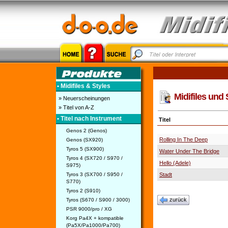
• Midifiles & Styles
Midifiles und 
» Neuerscheinungen
» Titel von A-Z
• Titel nach Instrument
Titel
Genos 2 (Genos)
Rolling In The Deep
Genos (SX920)
Tyros 5 (SX900)
Water Under The Bridge
Tyros 4 (SX720 / S970 /
Hello (Adele)
S975)
Tyros 3 (SX700 / S950 /
Stadt
S770)
Tyros 2 (S910)
zurück
Tyros (S670 / S900 / 3000)
PSR 9000/pro / XG
Korg Pa4X + kompatible
(Pa5X/Pa1000/Pa700)