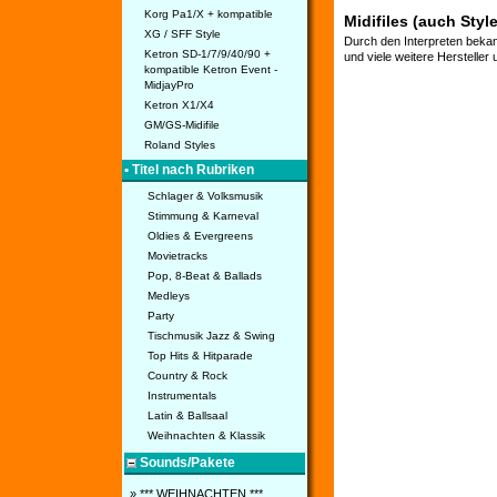
Korg Pa1/X + kompatible
Midifiles (auch Styl
XG / SFF Style
Durch den Interpreten bekan
Ketron SD-1/7/9/40/90 +
und viele weitere Hersteller
kompatible Ketron Event -
MidjayPro
Ketron X1/X4
GM/GS-Midifile
Roland Styles
• Titel nach Rubriken
Schlager & Volksmusik
Stimmung & Karneval
Oldies & Evergreens
Movietracks
Pop, 8-Beat & Ballads
Medleys
Party
Tischmusik Jazz & Swing
Top Hits & Hitparade
Country & Rock
Instrumentals
Latin & Ballsaal
Weihnachten & Klassik
Sounds/Pakete
» *** WEIHNACHTEN ***