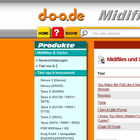
• Midifiles & Styles
Midifiles und 
» Neuerscheinungen
» Titel von A-Z
• Titel nach Instrument
Titel
Genos 2 (Genos)
You Make Me Fell Like A Nat
Genos (SX920)
Woman
Tyros 5 (SX900)
Respect
Tyros 4 (SX720 / S970 /
S975)
Think
Tyros 3 (SX700 / S950 /
I Say A Little Prayer
S770)
I Knew You Were Waiting F
Tyros 2 (S910)
(Lager)
Tyros (S670 / S900 / 3000)
Chain Of Fools
PSR 9000/pro / XG
Korg Pa4X + kompatible
(Pa5X/Pa1000/Pa700)