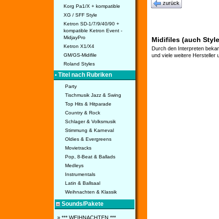
zurück
Korg Pa1/X + kompatible
XG / SFF Style
Ketron SD-1/7/9/40/90 +
kompatible Ketron Event -
MidjayPro
Midifiles (auch Styl
Ketron X1/X4
Durch den Interpreten bekan
GM/GS-Midifile
und viele weitere Hersteller
Roland Styles
• Titel nach Rubriken
Party
Tischmusik Jazz & Swing
Top Hits & Hitparade
Country & Rock
Schlager & Volksmusik
Stimmung & Karneval
Oldies & Evergreens
Movietracks
Pop, 8-Beat & Ballads
Medleys
Instrumentals
Latin & Ballsaal
Weihnachten & Klassik
Sounds/Pakete
» *** WEIHNACHTEN ***