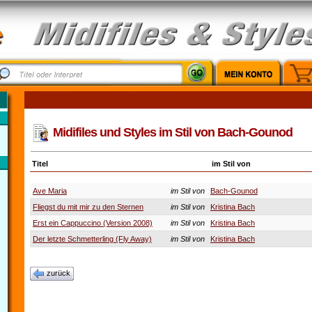
Midifiles und Styles im Stil von Bach-Gounod
Titel
im Stil von
Ave Maria
im Stil von
Bach-Gounod
Fliegst du mit mir zu den Sternen
im Stil von
Kristina Bach
Erst ein Cappuccino (Version 2008)
im Stil von
Kristina Bach
Der letzte Schmetterling (Fly Away)
im Stil von
Kristina Bach
zurück