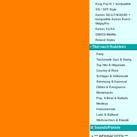
Korg Pa1/X + kompatible
XG / SFF Style
Ketron SD-1/7/9/40/90 +
kompatible Ketron Event -
MidjayPro
Ketron X1/X4
GM/GS-Midifile
Roland Styles
• Titel nach Rubriken
Party
Tischmusik Jazz & Swing
Top Hits & Hitparade
Country & Rock
Schlager & Volksmusik
Stimmung & Karneval
Oldies & Evergreens
Movietracks
Pop, 8-Beat & Ballads
Medleys
Instrumentals
Latin & Ballsaal
Weihnachten & Klassik
Sounds/Pakete
» *** WEIHNACHTEN ***