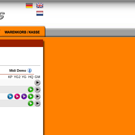
Midi Demo
KP
YG2
YG
HQ
GM