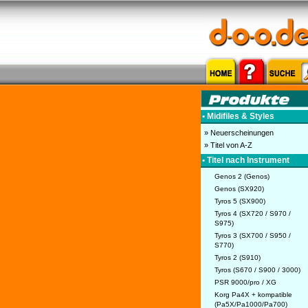
• Midifiles & Styles
» Neuerscheinungen
» Titel von A-Z
• Titel nach Instrument
Genos 2 (Genos)
Genos (SX920)
Tyros 5 (SX900)
Tyros 4 (SX720 / S970 /
S975)
Tyros 3 (SX700 / S950 /
S770)
Tyros 2 (S910)
Tyros (S670 / S900 / 3000)
PSR 9000/pro / XG
Korg Pa4X + kompatible
(Pa5X/Pa1000/Pa700)