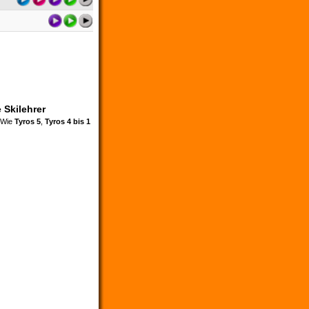
 Skilehrer
. Wie
Tyros 5
,
Tyros 4 bis 1