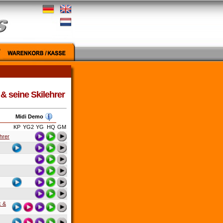
 & seine Skilehrer
Midi Demo
KP
YG2
YG
HQ
GM
hrer
k &