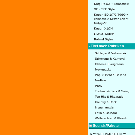
Korg Pa1/X + kompatible
XG / SFF Style
Ketron SD-1/7/9/40/90 +
kompatible Ketron Event -
MidjayPro
Ketron X1/X4
GM/GS-Midifile
Roland Styles
• Titel nach Rubriken
Schlager & Volksmusik
Stimmung & Karneval
Oldies & Evergreens
Movietracks
Pop, 8-Beat & Ballads
Medleys
Party
Tischmusik Jazz & Swing
Top Hits & Hitparade
Country & Rock
Instrumentals
Latin & Ballsaal
Weihnachten & Klassik
Sounds/Pakete
» *** WEIHNACHTEN ***