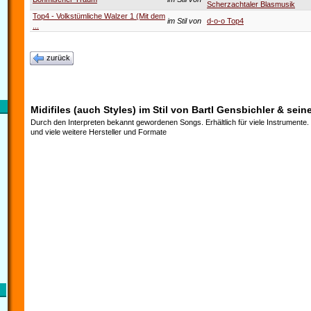
Scherzachtaler Blasmusik
Top4 - Volkstümliche Walzer 1 (Mit dem
im Stil von
d-o-o Top4
...
zurück
Midifiles (auch Styles) im Stil von Bartl Gensbichler & seine
Durch den Interpreten bekannt gewordenen Songs. Erhältlich für viele Instrumente
und viele weitere Hersteller und Formate