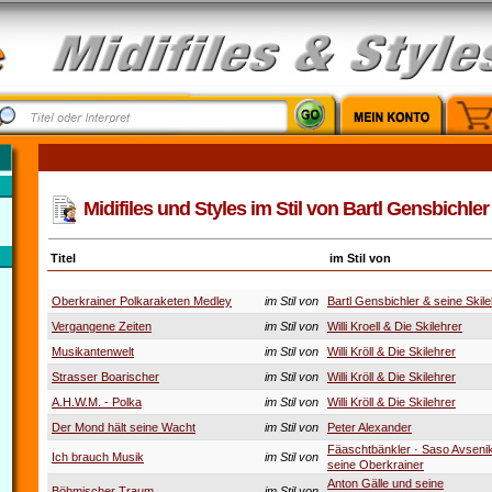
Midifiles und Styles im Stil von Bartl Gensbichler
Titel
im Stil von
Oberkrainer Polkaraketen Medley
im Stil von
Bartl Gensbichler & seine Skile
Vergangene Zeiten
im Stil von
Willi Kroell & Die Skilehrer
Musikantenwelt
im Stil von
Willi Kröll & Die Skilehrer
Strasser Boarischer
im Stil von
Willi Kröll & Die Skilehrer
A.H.W.M. - Polka
im Stil von
Willi Kröll & Die Skilehrer
Der Mond hält seine Wacht
im Stil von
Peter Alexander
Fäaschtbänkler · Saso Avseni
Ich brauch Musik
im Stil von
seine Oberkrainer
Anton Gälle und seine
Böhmischer Traum
im Stil von