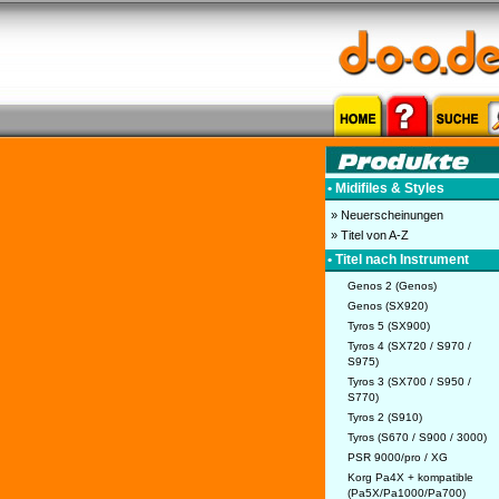
• Midifiles & Styles
» Neuerscheinungen
» Titel von A-Z
• Titel nach Instrument
Genos 2 (Genos)
Genos (SX920)
Tyros 5 (SX900)
Tyros 4 (SX720 / S970 /
S975)
Tyros 3 (SX700 / S950 /
S770)
Tyros 2 (S910)
Tyros (S670 / S900 / 3000)
PSR 9000/pro / XG
Korg Pa4X + kompatible
(Pa5X/Pa1000/Pa700)