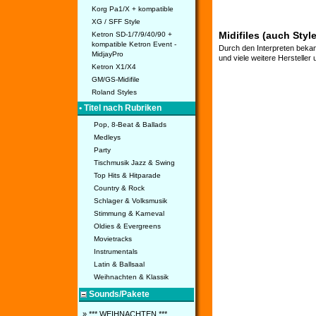
Korg Pa1/X + kompatible
XG / SFF Style
Midifiles (auch Styl
Ketron SD-1/7/9/40/90 +
kompatible Ketron Event -
Durch den Interpreten bekan
MidjayPro
und viele weitere Hersteller
Ketron X1/X4
GM/GS-Midifile
Roland Styles
• Titel nach Rubriken
Pop, 8-Beat & Ballads
Medleys
Party
Tischmusik Jazz & Swing
Top Hits & Hitparade
Country & Rock
Schlager & Volksmusik
Stimmung & Karneval
Oldies & Evergreens
Movietracks
Instrumentals
Latin & Ballsaal
Weihnachten & Klassik
Sounds/Pakete
» *** WEIHNACHTEN ***