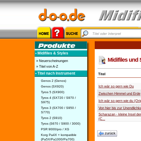
• Midifiles & Styles
Midifiles und 
» Neuerscheinungen
» Titel von A-Z
• Titel nach Instrument
Titel
Genos 2 (Genos)
Ich wär so gern wie Du
Genos (SX920)
Tyros 5 (SX900)
Zwischen Himmel und Erde
Tyros 4 (SX720 / S970 /
Ich wär so gern wie du (Ori
S975)
Tyros 3 (SX700 / S950 /
Von hier bis zur Unendlichke
S770)
Scharazan - kleine Insel de
Tyros 2 (S910)
(C...
Tyros (S670 / S900 / 3000)
PSR 9000/pro / XG
zurück
Korg Pa4X + kompatible
(Pa5X/Pa1000/Pa700)