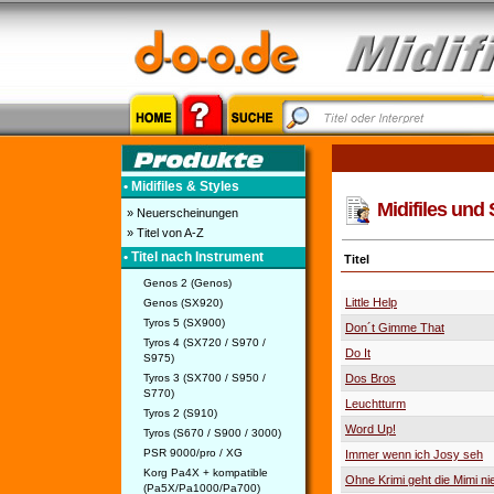
• Midifiles & Styles
Midifiles und
» Neuerscheinungen
» Titel von A-Z
• Titel nach Instrument
Titel
Genos 2 (Genos)
Little Help
Genos (SX920)
Tyros 5 (SX900)
Don´t Gimme That
Tyros 4 (SX720 / S970 /
Do It
S975)
Tyros 3 (SX700 / S950 /
Dos Bros
S770)
Leuchtturm
Tyros 2 (S910)
Word Up!
Tyros (S670 / S900 / 3000)
PSR 9000/pro / XG
Immer wenn ich Josy seh
Korg Pa4X + kompatible
Ohne Krimi geht die Mimi nie
(Pa5X/Pa1000/Pa700)