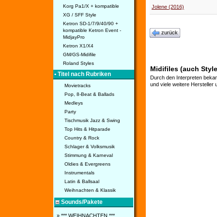
Korg Pa1/X + kompatible
Jolene (2016)
XG / SFF Style
Ketron SD-1/7/9/40/90 +
kompatible Ketron Event -
zurück
MidjayPro
Ketron X1/X4
GM/GS-Midifile
Roland Styles
Midifiles (auch Sty
• Titel nach Rubriken
Durch den Interpreten bekan
und viele weitere Hersteller
Movietracks
Pop, 8-Beat & Ballads
Medleys
Party
Tischmusik Jazz & Swing
Top Hits & Hitparade
Country & Rock
Schlager & Volksmusik
Stimmung & Karneval
Oldies & Evergreens
Instrumentals
Latin & Ballsaal
Weihnachten & Klassik
Sounds/Pakete
» *** WEIHNACHTEN ***