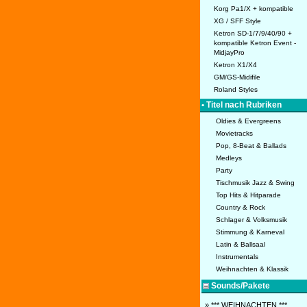
Korg Pa1/X + kompatible
XG / SFF Style
Ketron SD-1/7/9/40/90 +
kompatible Ketron Event -
MidjayPro
Ketron X1/X4
GM/GS-Midifile
Roland Styles
• Titel nach Rubriken
Oldies & Evergreens
Movietracks
Pop, 8-Beat & Ballads
Medleys
Party
Tischmusik Jazz & Swing
Top Hits & Hitparade
Country & Rock
Schlager & Volksmusik
Stimmung & Karneval
Latin & Ballsaal
Instrumentals
Weihnachten & Klassik
Sounds/Pakete
» *** WEIHNACHTEN ***