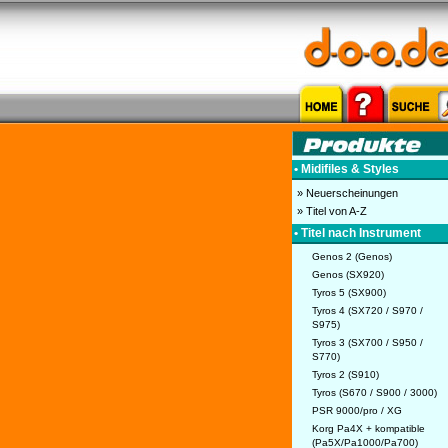
• Midifiles & Styles
» Neuerscheinungen
» Titel von A-Z
• Titel nach Instrument
Genos 2 (Genos)
Genos (SX920)
Tyros 5 (SX900)
Tyros 4 (SX720 / S970 /
S975)
Tyros 3 (SX700 / S950 /
S770)
Tyros 2 (S910)
Tyros (S670 / S900 / 3000)
PSR 9000/pro / XG
Korg Pa4X + kompatible
(Pa5X/Pa1000/Pa700)