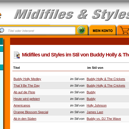
Midifiles und Styles im Stil von Buddy Holly & Th
Titel
im Stil von
Buddy Holly Medley
im Stil von
Buddy Holly & The Crickets
That´ll Be The Day
im Stil von
Buddy Holly & The Crickets
Ab auf die Piste
im Stil von
Buddy
Heute wird gefeiert
im Stil von
Buddy
Americanos
im Stil von
Holly Johnson
Orange Blossom Special
im Stil von
James Last
Ab in den Süden
im Stil von
Buddy vs. DJ The Wave