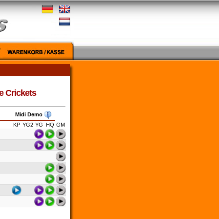
e Crickets
Midi Demo
KP
YG2
YG
HQ
GM