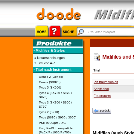
• Midifiles & Styles
Midifiles und 
» Neuerscheinungen
» Titel von A-Z
• Titel nach Instrument
Titel
Genos 2 (Genos)
Ich träum von dir
Genos (SX920)
Tyros 5 (SX900)
Schiff ahoi
Tyros 4 (SX720 / S970 /
Feuersturm
S975)
Tyros 3 (SX700 / S950 /
S770)
zurück
Tyros 2 (S910)
Tyros (S670 / S900 / 3000)
PSR 9000/pro / XG
Korg Pa4X + kompatible
Midifiles (auch Styl
(Pa5X/Pa1000/Pa700)