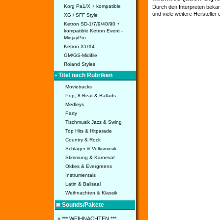
Korg Pa1/X + kompatible
Durch den Interpreten bekan
und viele weitere Hersteller
XG / SFF Style
Ketron SD-1/7/9/40/90 +
kompatible Ketron Event -
MidjayPro
Ketron X1/X4
GM/GS-Midifile
Roland Styles
• Titel nach Rubriken
Movietracks
Pop, 8-Beat & Ballads
Medleys
Party
Tischmusik Jazz & Swing
Top Hits & Hitparade
Country & Rock
Schlager & Volksmusik
Stimmung & Karneval
Oldies & Evergreens
Instrumentals
Latin & Ballsaal
Weihnachten & Klassik
Sounds/Pakete
» *** WEIHNACHTEN ***