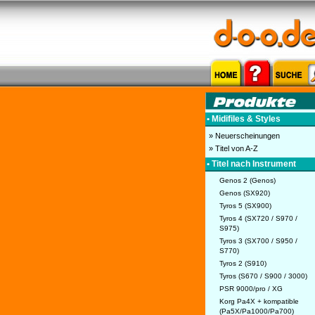
• Midifiles & Styles
» Neuerscheinungen
» Titel von A-Z
• Titel nach Instrument
Genos 2 (Genos)
Genos (SX920)
Tyros 5 (SX900)
Tyros 4 (SX720 / S970 /
S975)
Tyros 3 (SX700 / S950 /
S770)
Tyros 2 (S910)
Tyros (S670 / S900 / 3000)
PSR 9000/pro / XG
Korg Pa4X + kompatible
(Pa5X/Pa1000/Pa700)