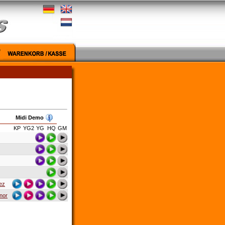
Midi Demo
KP
YG2
YG
HQ
GM
ez
inor