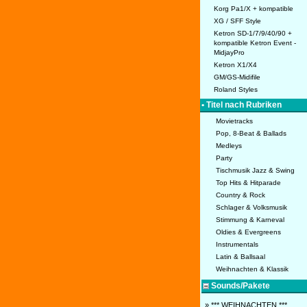
Korg Pa1/X + kompatible
XG / SFF Style
Ketron SD-1/7/9/40/90 +
kompatible Ketron Event -
MidjayPro
Ketron X1/X4
GM/GS-Midifile
Roland Styles
• Titel nach Rubriken
Movietracks
Pop, 8-Beat & Ballads
Medleys
Party
Tischmusik Jazz & Swing
Top Hits & Hitparade
Country & Rock
Schlager & Volksmusik
Stimmung & Karneval
Oldies & Evergreens
Instrumentals
Latin & Ballsaal
Weihnachten & Klassik
Sounds/Pakete
» *** WEIHNACHTEN ***