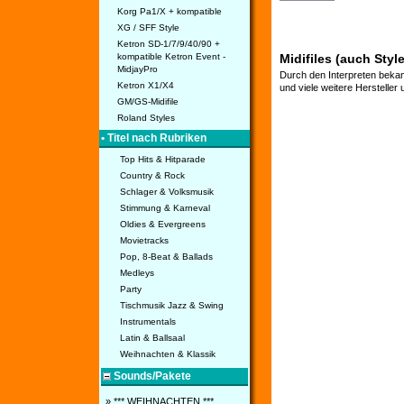
Korg Pa1/X + kompatible
XG / SFF Style
Ketron SD-1/7/9/40/90 +
kompatible Ketron Event -
Midifiles (auch Styl
MidjayPro
Durch den Interpreten bekan
Ketron X1/X4
und viele weitere Hersteller
GM/GS-Midifile
Roland Styles
• Titel nach Rubriken
Top Hits & Hitparade
Country & Rock
Schlager & Volksmusik
Stimmung & Karneval
Oldies & Evergreens
Movietracks
Pop, 8-Beat & Ballads
Medleys
Party
Tischmusik Jazz & Swing
Instrumentals
Latin & Ballsaal
Weihnachten & Klassik
Sounds/Pakete
» *** WEIHNACHTEN ***