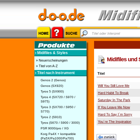
• Midifiles & Styles
Midifiles und 
» Neuerscheinungen
» Titel von A-Z
• Titel nach Instrument
Titel
Genos 2 (Genos)
Will You Still Love Me
Genos (SX920)
Tyros 5 (SX900)
Hard Habit To Break
Tyros 4 (SX720 / S970 /
Saturday In The Park
S975)
Tyros 3 (SX700 / S950 /
If You Leave Me Now
S770)
Hard To Say I´m Sorry
Tyros 2 (S910)
You´re The Inspiration
Tyros (S670 / S900 / 3000)
PSR 9000/pro / XG
Korg Pa4X + kompatible
zurück
(Pa5X/Pa1000/Pa700)