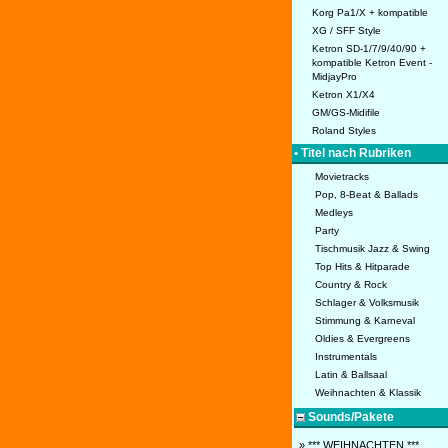
Korg Pa1/X + kompatible
XG / SFF Style
Ketron SD-1/7/9/40/90 +
kompatible Ketron Event -
MidjayPro
Ketron X1/X4
GM/GS-Midifile
Roland Styles
• Titel nach Rubriken
Movietracks
Pop, 8-Beat & Ballads
Medleys
Party
Tischmusik Jazz & Swing
Top Hits & Hitparade
Country & Rock
Schlager & Volksmusik
Stimmung & Karneval
Oldies & Evergreens
Instrumentals
Latin & Ballsaal
Weihnachten & Klassik
Sounds/Pakete
» *** WEIHNACHTEN ***