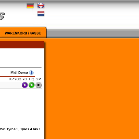
Midi Demo
KP
YG2
YG
HQ
GM
. Wie
Tyros 5
,
Tyros 4 bis 1