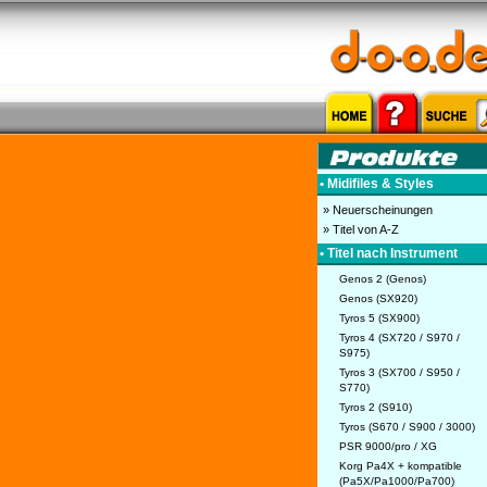
• Midifiles & Styles
» Neuerscheinungen
» Titel von A-Z
• Titel nach Instrument
Genos 2 (Genos)
Genos (SX920)
Tyros 5 (SX900)
Tyros 4 (SX720 / S970 /
S975)
Tyros 3 (SX700 / S950 /
S770)
Tyros 2 (S910)
Tyros (S670 / S900 / 3000)
PSR 9000/pro / XG
Korg Pa4X + kompatible
(Pa5X/Pa1000/Pa700)