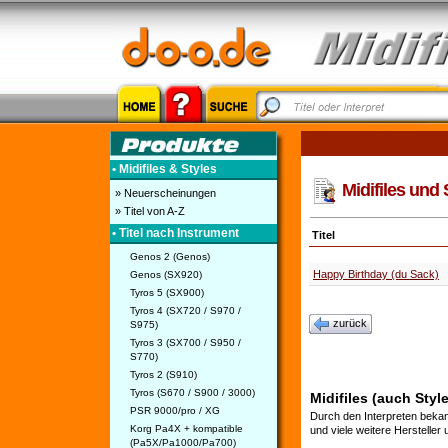
• Midifiles & Styles
Midifiles und 
» Neuerscheinungen
» Titel von A-Z
• Titel nach Instrument
Titel
Genos 2 (Genos)
Happy Birthday (du Sack)
Genos (SX920)
Tyros 5 (SX900)
Tyros 4 (SX720 / S970 /
zurück
S975)
Tyros 3 (SX700 / S950 /
S770)
Tyros 2 (S910)
Tyros (S670 / S900 / 3000)
Midifiles (auch Styl
PSR 9000/pro / XG
Durch den Interpreten bekan
Korg Pa4X + kompatible
und viele weitere Hersteller
(Pa5X/Pa1000/Pa700)