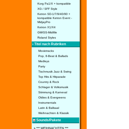
Korg Pa1/X + kompatible
XG / SFF Style
Ketron SD-1/7/9/40/90 +
kompatible Ketron Event -
MidjayPro
Ketron X1/X4
GM/GS-Midifile
Roland Styles
• Titel nach Rubriken
Movietracks
Pop, 8-Beat & Ballads
Medleys
Party
Tischmusik Jazz & Swing
Top Hits & Hitparade
Country & Rock
Schlager & Volksmusik
Stimmung & Karneval
Oldies & Evergreens
Instrumentals
Latin & Ballsaal
Weihnachten & Klassik
Sounds/Pakete
» *** WEIHNACHTEN ***