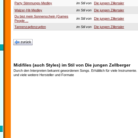
Party Stimmungs-Medley
im Stil von
Die jungen Zillertaler
Walzer-Hit-Medley
im Stil von
Die jungen Zillertaler
Du bist mein Sonnenschein (Games
im Stil von
Die jungen Zillertaler
People ...
Tannenzapfenzupfen
im Stil von
Die jungen Zillertaler
zurück
Midifiles (auch Styles) im Stil von Die jungen Zellberger
Durch den Interpreten bekannt gewordenen Songs. Erhältlich für viele Instrumente
und viele weitere Hersteller und Formate