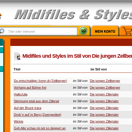
Midifiles und Styles im Stil von Die jungen Zellbe
Titel
im Stil von
Du entschuldige i kenn di (Zellberger)
im Stil von
Die jungen Zellberger
Vorhang auf Bühne frei
im Stil von
Die jungen Zellberger
HalloJulia
im Stil von
Die jungen Zillertaler
Stimmung total aus dem Zillertal
im Stil von
Die jungen Zillertaler
Auf der Bruck trara
im Stil von
Die jungen Zillertaler
Drob´n auf´m Berg (Zwergenlied)
im Stil von
Die jungen Zillertaler
Wickie
im Stil von
Die jungen Zillertaler
Geh Alte schau mi net so deppert an
im Stil von
Die jungen Zillertaler