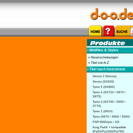
• Midifiles & Styles
» Neuerscheinungen
» Titel von A-Z
• Titel nach Instrument
Genos 2 (Genos)
Genos (SX920)
Tyros 5 (SX900)
Tyros 4 (SX720 / S970 /
S975)
Tyros 3 (SX700 / S950 /
S770)
Tyros 2 (S910)
Tyros (S670 / S900 / 3000)
PSR 9000/pro / XG
Korg Pa4X + kompatible
(Pa5X/Pa1000/Pa700)