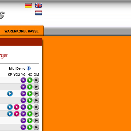
rger
Midi Demo
KP
YG2
YG
HQ
GM