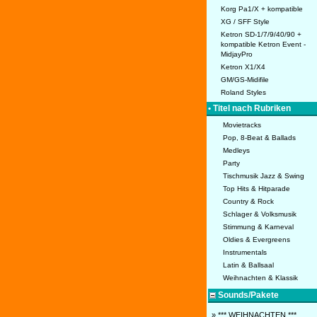
Korg Pa1/X + kompatible
XG / SFF Style
Ketron SD-1/7/9/40/90 +
kompatible Ketron Event -
MidjayPro
Ketron X1/X4
GM/GS-Midifile
Roland Styles
• Titel nach Rubriken
Movietracks
Pop, 8-Beat & Ballads
Medleys
Party
Tischmusik Jazz & Swing
Top Hits & Hitparade
Country & Rock
Schlager & Volksmusik
Stimmung & Karneval
Oldies & Evergreens
Instrumentals
Latin & Ballsaal
Weihnachten & Klassik
Sounds/Pakete
» *** WEIHNACHTEN ***