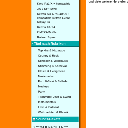
und viele weitere Hersteller
Korg Pa1/X + kompatible
XG / SFF Style
Ketron SD-1/7/9/40/90 +
kompatible Ketron Event -
MidjayPro
Ketron X1/X4
GM/GS-Midifile
Roland Styles
• Titel nach Rubriken
Top Hits & Hitparade
Country & Rock
Schlager & Volksmusik
Stimmung & Karneval
Oldies & Evergreens
Movietracks
Pop, 8-Beat & Ballads
Medleys
Party
Tischmusik Jazz & Swing
Instrumentals
Latin & Ballsaal
Weihnachten & Klassik
Sounds/Pakete
» *** WEIHNACHTEN ***