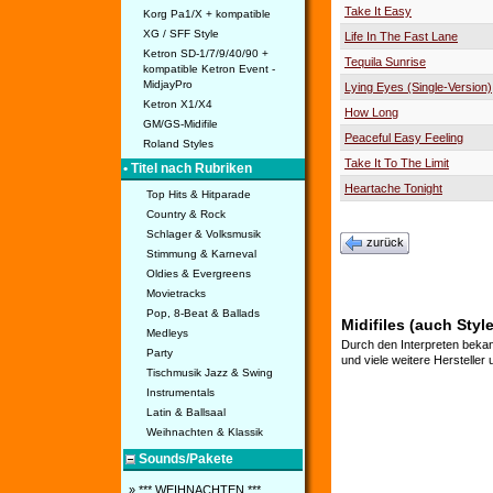
Take It Easy
Korg Pa1/X + kompatible
XG / SFF Style
Life In The Fast Lane
Ketron SD-1/7/9/40/90 +
Tequila Sunrise
kompatible Ketron Event -
MidjayPro
Lying Eyes (Single-Version)
Ketron X1/X4
How Long
GM/GS-Midifile
Peaceful Easy Feeling
Roland Styles
Take It To The Limit
• Titel nach Rubriken
Heartache Tonight
Top Hits & Hitparade
Country & Rock
Schlager & Volksmusik
zurück
Stimmung & Karneval
Oldies & Evergreens
Movietracks
Pop, 8-Beat & Ballads
Midifiles (auch Styl
Medleys
Durch den Interpreten bekan
Party
und viele weitere Hersteller
Tischmusik Jazz & Swing
Instrumentals
Latin & Ballsaal
Weihnachten & Klassik
Sounds/Pakete
» *** WEIHNACHTEN ***