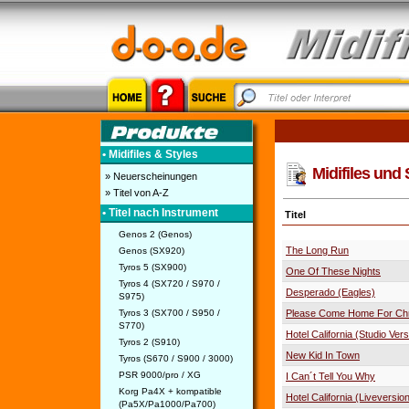
• Midifiles & Styles
Midifiles und 
» Neuerscheinungen
» Titel von A-Z
• Titel nach Instrument
Titel
Genos 2 (Genos)
The Long Run
Genos (SX920)
Tyros 5 (SX900)
One Of These Nights
Tyros 4 (SX720 / S970 /
Desperado (Eagles)
S975)
Tyros 3 (SX700 / S950 /
Please Come Home For Ch
S770)
Hotel California (Studio Vers
Tyros 2 (S910)
New Kid In Town
Tyros (S670 / S900 / 3000)
PSR 9000/pro / XG
I Can´t Tell You Why
Korg Pa4X + kompatible
Hotel California (Liveversio
(Pa5X/Pa1000/Pa700)