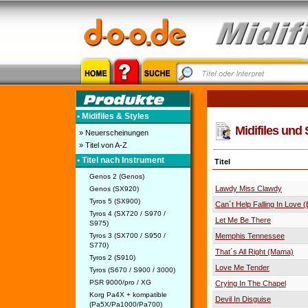
• Midifiles & Styles
Midifiles und S
» Neuerscheinungen
» Titel von A-Z
• Titel nach Instrument
Titel
Genos 2 (Genos)
Lawdy Miss Clawdy
Genos (SX920)
Tyros 5 (SX900)
Can´t Help Falling In Love (E
Tyros 4 (SX720 / S970 /
Let Me Be There
S975)
Tyros 3 (SX700 / S950 /
Memphis Tennessee
S770)
That´s All Right (Mama)
Tyros 2 (S910)
Love Me Tender
Tyros (S670 / S900 / 3000)
PSR 9000/pro / XG
Crying In The Chapel
Korg Pa4X + kompatible
Devil In Disguise
(Pa5X/Pa1000/Pa700)