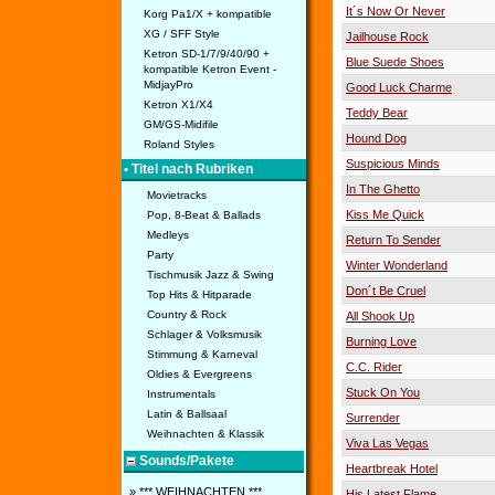
It´s Now Or Never
Korg Pa1/X + kompatible
XG / SFF Style
Jailhouse Rock
Ketron SD-1/7/9/40/90 +
Blue Suede Shoes
kompatible Ketron Event -
MidjayPro
Good Luck Charme
Ketron X1/X4
Teddy Bear
GM/GS-Midifile
Hound Dog
Roland Styles
Suspicious Minds
• Titel nach Rubriken
In The Ghetto
Movietracks
Kiss Me Quick
Pop, 8-Beat & Ballads
Medleys
Return To Sender
Party
Winter Wonderland
Tischmusik Jazz & Swing
Don´t Be Cruel
Top Hits & Hitparade
Country & Rock
All Shook Up
Schlager & Volksmusik
Burning Love
Stimmung & Karneval
C.C. Rider
Oldies & Evergreens
Stuck On You
Instrumentals
Latin & Ballsaal
Surrender
Weihnachten & Klassik
Viva Las Vegas
Sounds/Pakete
Heartbreak Hotel
» *** WEIHNACHTEN ***
His Latest Flame