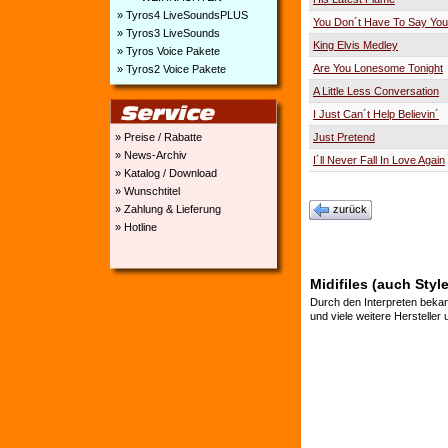
» Tyros4 LiveSoundsPLUS
You Don´t Have To Say Yo
» Tyros3 LiveSounds
King Elvis Medley
» Tyros Voice Pakete
Are You Lonesome Tonight
» Tyros2 Voice Pakete
A Little Less Conversation
I Just Can´t Help Believin´
» Preise / Rabatte
Just Pretend
» News-Archiv
I´ll Never Fall In Love Again
» Katalog / Download
» Wunschtitel
» Zahlung & Lieferung
zurück
» Hotline
Midifiles (auch Style
Durch den Interpreten bekan
und viele weitere Hersteller