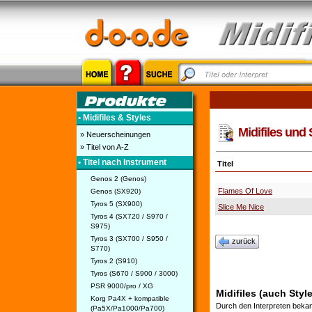
• Midifiles & Styles
Midifiles und 
» Neuerscheinungen
» Titel von A-Z
• Titel nach Instrument
Titel
Genos 2 (Genos)
Flames Of Love
Genos (SX920)
Tyros 5 (SX900)
Slice Me Nice
Tyros 4 (SX720 / S970 /
S975)
Tyros 3 (SX700 / S950 /
zurück
S770)
Tyros 2 (S910)
Tyros (S670 / S900 / 3000)
PSR 9000/pro / XG
Midifiles (auch Styl
Korg Pa4X + kompatible
Durch den Interpreten bekan
(Pa5X/Pa1000/Pa700)