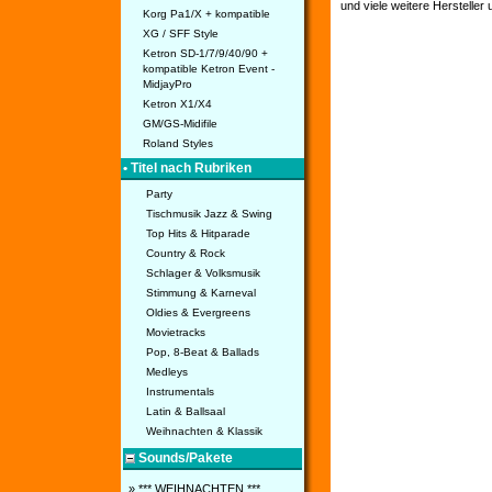
und viele weitere Hersteller
Korg Pa1/X + kompatible
XG / SFF Style
Ketron SD-1/7/9/40/90 +
kompatible Ketron Event -
MidjayPro
Ketron X1/X4
GM/GS-Midifile
Roland Styles
• Titel nach Rubriken
Party
Tischmusik Jazz & Swing
Top Hits & Hitparade
Country & Rock
Schlager & Volksmusik
Stimmung & Karneval
Oldies & Evergreens
Movietracks
Pop, 8-Beat & Ballads
Medleys
Instrumentals
Latin & Ballsaal
Weihnachten & Klassik
Sounds/Pakete
» *** WEIHNACHTEN ***