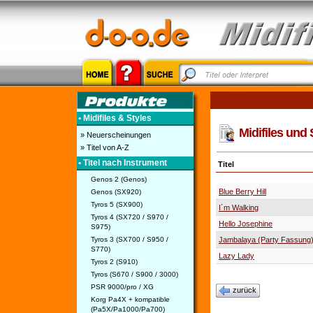
• Midifiles & Styles
Midifiles und 
» Neuerscheinungen
» Titel von A-Z
• Titel nach Instrument
Titel
Genos 2 (Genos)
Blue Berry Hill
Genos (SX920)
Tyros 5 (SX900)
I´m Walking
Tyros 4 (SX720 / S970 /
Hello Josephine
S975)
Tyros 3 (SX700 / S950 /
Jambalaya (Party Fassung
S770)
Lazy Lady
Tyros 2 (S910)
Tyros (S670 / S900 / 3000)
PSR 9000/pro / XG
zurück
Korg Pa4X + kompatible
(Pa5X/Pa1000/Pa700)