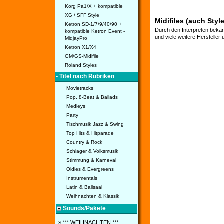
Korg Pa1/X + kompatible
XG / SFF Style
Midifiles (auch Styl
Ketron SD-1/7/9/40/90 +
Durch den Interpreten bekan
kompatible Ketron Event -
und viele weitere Hersteller
MidjayPro
Ketron X1/X4
GM/GS-Midifile
Roland Styles
• Titel nach Rubriken
Movietracks
Pop, 8-Beat & Ballads
Medleys
Party
Tischmusik Jazz & Swing
Top Hits & Hitparade
Country & Rock
Schlager & Volksmusik
Stimmung & Karneval
Oldies & Evergreens
Instrumentals
Latin & Ballsaal
Weihnachten & Klassik
Sounds/Pakete
» *** WEIHNACHTEN ***