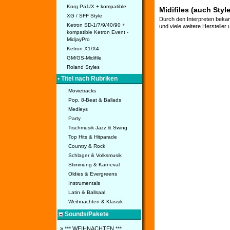
Korg Pa1/X + kompatible
Midifiles (auch Styl
XG / SFF Style
Durch den Interpreten bekan
Ketron SD-1/7/9/40/90 +
und viele weitere Hersteller
kompatible Ketron Event -
MidjayPro
Ketron X1/X4
GM/GS-Midifile
Roland Styles
• Titel nach Rubriken
Movietracks
Pop, 8-Beat & Ballads
Medleys
Party
Tischmusik Jazz & Swing
Top Hits & Hitparade
Country & Rock
Schlager & Volksmusik
Stimmung & Karneval
Oldies & Evergreens
Instrumentals
Latin & Ballsaal
Weihnachten & Klassik
Sounds/Pakete
» *** WEIHNACHTEN ***