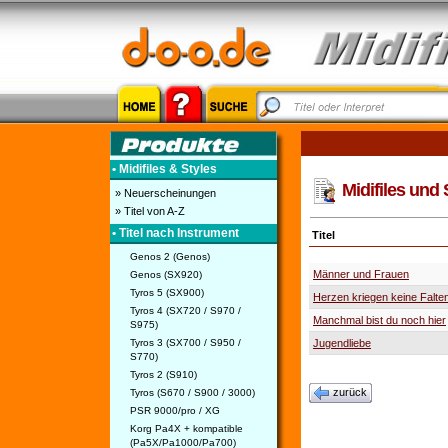
• Midifiles & Styles
Midifiles und 
» Neuerscheinungen
» Titel von A-Z
• Titel nach Instrument
Titel
Genos 2 (Genos)
Männer und Frauen
Genos (SX920)
Tyros 5 (SX900)
Herzen kriegen keine Falte
Tyros 4 (SX720 / S970 /
Manchmal bist du noch hier
S975)
Tyros 3 (SX700 / S950 /
Jugendliebe
S770)
Tyros 2 (S910)
zurück
Tyros (S670 / S900 / 3000)
PSR 9000/pro / XG
Korg Pa4X + kompatible
(Pa5X/Pa1000/Pa700)