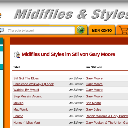
Midifiles und Styles im Stil von Gary Moore
Titel
im Stil von
Still Got The Blues
im Stil von
Gary Moore
Parisienne Walkways (Lager)
im Stil von
Gary Moore
Walking By Myself
im Stil von
Gary Moore
Stop Messin´ Around
im Stil von
Gary Moore
Mexico
im Stil von
Bob Moore
Mad World
im Stil von
Gary Jules
Shame
im Stil von
Robbie Williams & Gary Barlo
Honey (I Miss You)
im Stil von
Gary Puckett & The Union Ga