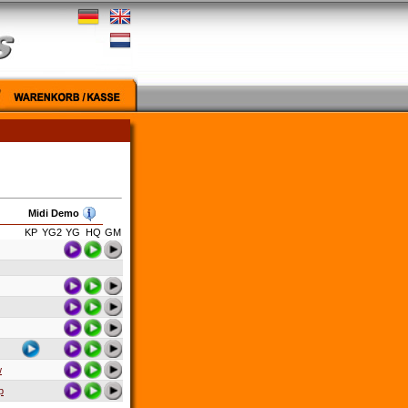
Midi Demo
KP
YG2
YG
HQ
GM
w
p