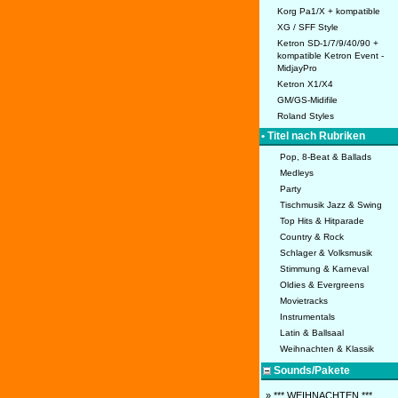
Korg Pa1/X + kompatible
XG / SFF Style
Ketron SD-1/7/9/40/90 +
kompatible Ketron Event -
MidjayPro
Ketron X1/X4
GM/GS-Midifile
Roland Styles
• Titel nach Rubriken
Pop, 8-Beat & Ballads
Medleys
Party
Tischmusik Jazz & Swing
Top Hits & Hitparade
Country & Rock
Schlager & Volksmusik
Stimmung & Karneval
Oldies & Evergreens
Movietracks
Instrumentals
Latin & Ballsaal
Weihnachten & Klassik
Sounds/Pakete
» *** WEIHNACHTEN ***