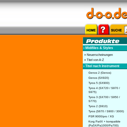
• Midifiles & Styles
» Neuerscheinungen
» Titel von A-Z
• Titel nach Instrument
Genos 2 (Genos)
Genos (SX920)
Tyros 5 (SX900)
Tyros 4 (SX720 / S970 /
S975)
Tyros 3 (SX700 / S950 /
S770)
Tyros 2 (S910)
Tyros (S670 / S900 / 3000)
PSR 9000/pro / XG
Korg Pa4X + kompatible
(Pa5X/Pa1000/Pa700)