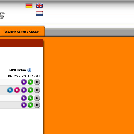
Midi Demo
KP
YG2
YG
HQ
GM