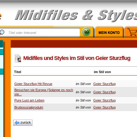
Midifiles und Styles im Stil von Geier Sturzflug
Titel
im Stil von
Geier Sturzflug Hit Revue
im Stil von
Geier Sturzflug
Besuchen sie Europa (Solange es noch
im Stil von
Geier Sturzflug
ste...
Pure Lust am Leben
im Stil von
Geier Sturzflug
Bruttosozialprodukt
im Stil von
Geier Sturzflug
zurück