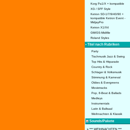
Korg Pa1/X + kompatible
XG / SFF Style
Ketron SD-1/7/9/40/90 +
kompatible Ketron Event -
MidjayPro
Ketron X1/X4
GM/GS-Midifile
Roland Styles
• Titel nach Rubriken
Party
Tischmusik Jazz & Swing
Top Hits & Hitparade
Country & Rock
Schlager & Volksmusik
Stimmung & Karneval
Oldies & Evergreens
Movietracks
Pop, 8-Beat & Ballads
Medleys
Instrumentals
Latin & Ballsaal
Weihnachten & Klassik
Sounds/Pakete
» *** WEIHNACHTEN ***