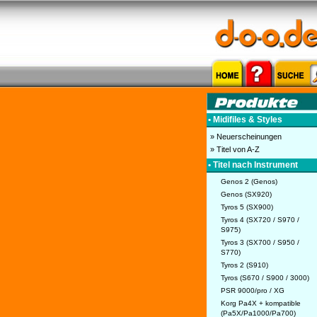
• Midifiles & Styles
» Neuerscheinungen
» Titel von A-Z
• Titel nach Instrument
Genos 2 (Genos)
Genos (SX920)
Tyros 5 (SX900)
Tyros 4 (SX720 / S970 /
S975)
Tyros 3 (SX700 / S950 /
S770)
Tyros 2 (S910)
Tyros (S670 / S900 / 3000)
PSR 9000/pro / XG
Korg Pa4X + kompatible
(Pa5X/Pa1000/Pa700)