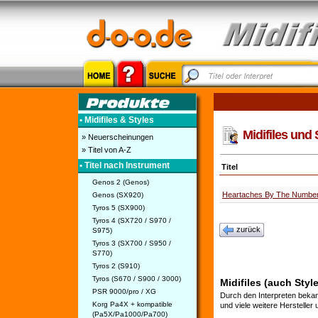
• Midifiles & Styles
Midifiles und 
» Neuerscheinungen
» Titel von A-Z
• Titel nach Instrument
Titel
Genos 2 (Genos)
Heartaches By The Numbe
Genos (SX920)
Tyros 5 (SX900)
Tyros 4 (SX720 / S970 /
zurück
S975)
Tyros 3 (SX700 / S950 /
S770)
Tyros 2 (S910)
Tyros (S670 / S900 / 3000)
Midifiles (auch Styl
PSR 9000/pro / XG
Durch den Interpreten bekan
Korg Pa4X + kompatible
und viele weitere Hersteller
(Pa5X/Pa1000/Pa700)