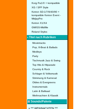
Korg Pa1/X + kompatible
XG / SFF Style
Ketron SD-1/7/9/40/90 +
kompatible Ketron Event -
MidjayPro
Ketron X1/X4
GM/GS-Midifile
Roland Styles
• Titel nach Rubriken
Movietracks
Pop, 8-Beat & Ballads
Medleys
Party
Tischmusik Jazz & Swing
Top Hits & Hitparade
Country & Rock
Schlager & Volksmusik
Stimmung & Karneval
Oldies & Evergreens
Instrumentals
Latin & Ballsaal
Weihnachten & Klassik
Sounds/Pakete
» *** WEIHNACHTEN ***