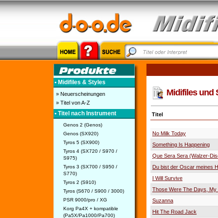
• Midifiles & Styles
Midifiles und 
» Neuerscheinungen
» Titel von A-Z
• Titel nach Instrument
Titel
Genos 2 (Genos)
No Milk Today
Genos (SX920)
Tyros 5 (SX900)
Something Is Happening
Tyros 4 (SX720 / S970 /
Que Sera Sera (Walzer-Dis
S975)
Tyros 3 (SX700 / S950 /
Du bist der Oscar meines 
S770)
I Will Survive
Tyros 2 (S910)
Those Were The Days, My 
Tyros (S670 / S900 / 3000)
PSR 9000/pro / XG
Suzanna
Korg Pa4X + kompatible
Hit The Road Jack
(Pa5X/Pa1000/Pa700)