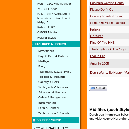
Footballs Coming Home
Korg Pa1/X + kompatible
XG / SFF Style
Please Don´t Go
Ketron SD-1/7/9/40/90 +
Country Roads (Remix)
kompatible Ketron Event -
MidjayPro
Come On Eileen (Remix)
Ketron X1/X4
Kalinka
GM/GS-Midifile
Go West
Roland Styles
Ring Of Fire HHB
• Titel nach Rubriken
The Rhythm Of The Night
Movietracks
Live Is Life
Pop, 8-Beat & Ballads
Medleys
Amarillo 2005
Party
Tischmusik Jazz & Swing
Don´t Worry, Be Happy (Ve
Top Hits & Hitparade
Country & Rock
Schlager & Volksmusik
zurück
Stimmung & Karneval
Oldies & Evergreens
Instrumentals
Latin & Ballsaal
Midifiles (auch Styl
Weihnachten & Klassik
Durch den Interpreten bekan
und viele weitere Hersteller
Sounds/Pakete
» *** WEIHNACHTEN ***