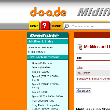
• Midifiles & Styles
Midifiles und 
» Neuerscheinungen
» Titel von A-Z
• Titel nach Instrument
Titel
Genos 2 (Genos)
Ibiza
Genos (SX920)
Tyros 5 (SX900)
Ibo-Hitmix*
Tyros 4 (SX720 / S970 /
Bungalow in Santa Nirgend
S975)
Tyros 3 (SX700 / S950 /
S770)
zurück
Tyros 2 (S910)
Tyros (S670 / S900 / 3000)
PSR 9000/pro / XG
Korg Pa4X + kompatible
Midifiles (auch Styl
(Pa5X/Pa1000/Pa700)