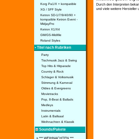
Korg Pa1/X + kompatible
Durch den Interpreten bekan
und viele weitere Hersteller
XG / SFF Style
Ketron SD-1/7/9/40/90 +
kompatible Ketron Event -
MidjayPro
Ketron X1/X4
GM/GS-Midifile
Roland Styles
• Titel nach Rubriken
Party
Tischmusik Jazz & Swing
Top Hits & Hitparade
Country & Rock
Schlager & Volksmusik
Stimmung & Karneval
Oldies & Evergreens
Movietracks
Pop, 8-Beat & Ballads
Medleys
Instrumentals
Latin & Ballsaal
Weihnachten & Klassik
Sounds/Pakete
» *** WEIHNACHTEN ***