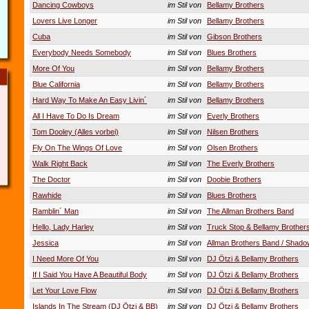
Dancing Cowboys
im Stil von
Bellamy Brothers
Lovers Live Longer
im Stil von
Bellamy Brothers
Cuba
im Stil von
Gibson Brothers
Everybody Needs Somebody
im Stil von
Blues Brothers
More Of You
im Stil von
Bellamy Brothers
Blue California
im Stil von
Bellamy Brothers
Hard Way To Make An Easy Livin´
im Stil von
Bellamy Brothers
All I Have To Do Is Dream
im Stil von
Everly Brothers
Tom Dooley (Alles vorbei)
im Stil von
Nilsen Brothers
Fly On The Wings Of Love
im Stil von
Olsen Brothers
Walk Right Back
im Stil von
The Everly Brothers
The Doctor
im Stil von
Doobie Brothers
Rawhide
im Stil von
Blues Brothers
Ramblin´ Man
im Stil von
The Allman Brothers Band
Hello, Lady Harley
im Stil von
Truck Stop & Bellamy Brother
Jessica
im Stil von
Allman Brothers Band / Shad
I Need More Of You
im Stil von
DJ Ötzi & Bellamy Brothers
If I Said You Have A Beautiful Body
im Stil von
DJ Ötzi & Bellamy Brothers
Let Your Love Flow
im Stil von
DJ Ötzi & Bellamy Brothers
Islands In The Stream (DJ Ötzi & BB)
im Stil von
DJ Ötzi & Bellamy Brothers