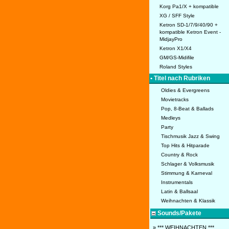
Korg Pa1/X + kompatible
XG / SFF Style
Ketron SD-1/7/9/40/90 +
kompatible Ketron Event -
MidjayPro
Ketron X1/X4
GM/GS-Midifile
Roland Styles
• Titel nach Rubriken
Oldies & Evergreens
Movietracks
Pop, 8-Beat & Ballads
Medleys
Party
Tischmusik Jazz & Swing
Top Hits & Hitparade
Country & Rock
Schlager & Volksmusik
Stimmung & Karneval
Instrumentals
Latin & Ballsaal
Weihnachten & Klassik
Sounds/Pakete
» *** WEIHNACHTEN ***