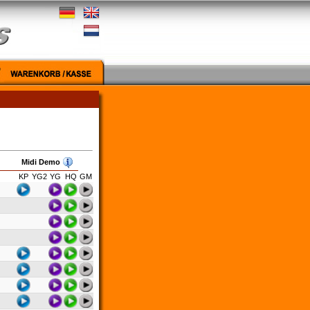
Midi Demo
KP
YG2
YG
HQ
GM