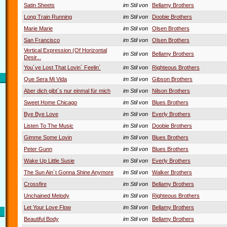
Satin Sheets
im Stil von
Bellamy Brothers
Long Train Running
im Stil von
Doobie Brothers
Marie Marie
im Stil von
Olsen Brothers
San Francisco
im Stil von
Olsen Brothers
Vertical Expression (Of Horizontal
im Stil von
Bellamy Brothers
Desir...
You´ve Lost That Lovin´ Feelin´
im Stil von
Righteous Brothers
Que Sera Mi Vida
im Stil von
Gibson Brothers
Aber dich gibt´s nur einmal für mich
im Stil von
Nilson Brothers
Sweet Home Chicago
im Stil von
Blues Brothers
Bye Bye Love
im Stil von
Everly Brothers
Listen To The Music
im Stil von
Doobie Brothers
Gimme Some Lovin
im Stil von
Blues Brothers
Peter Gunn
im Stil von
Blues Brothers
Wake Up Little Susie
im Stil von
Everly Brothers
The Sun Ain´t Gonna Shine Anymore
im Stil von
Walker Brothers
Crossfire
im Stil von
Bellamy Brothers
Unchained Melody
im Stil von
Righteous Brothers
Let Your Love Flow
im Stil von
Bellamy Brothers
Beautiful Body
im Stil von
Bellamy Brothers