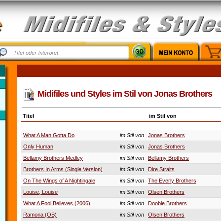
Midifiles und Styles im Stil von Jonas Brothers
Titel
im Stil von
What A Man Gotta Do
im Stil von
Jonas Brothers
Only Human
im Stil von
Jonas Brothers
Bellamy Brothers Medley
im Stil von
Bellamy Brothers
Brothers In Arms (Single Version)
im Stil von
Dire Straits
On The Wings of A Nightingale
im Stil von
The Everly Brothers
Louise, Louise
im Stil von
Olsen Brothers
What A Fool Believes (2006)
im Stil von
Doobie Brothers
Ramona (OB)
im Stil von
Olsen Brothers