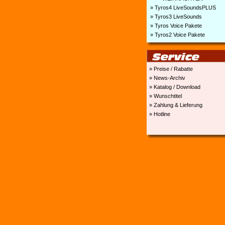
» Tyros4 LiveSoundsPLUS
» Tyros3 LiveSounds
» Tyros Voice Pakete
» Tyros2 Voice Pakete
» Preise / Rabatte
» News-Archiv
» Katalog / Download
» Wunschtitel
» Zahlung & Lieferung
» Hotline