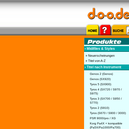
• Midifiles & Styles
» Neuerscheinungen
» Titel von A-Z
• Titel nach Instrument
Genos 2 (Genos)
Genos (SX920)
Tyros 5 (SX900)
Tyros 4 (SX720 / S970 /
S975)
Tyros 3 (SX700 / S950 /
S770)
Tyros 2 (S910)
Tyros (S670 / S900 / 3000)
PSR 9000/pro / XG
Korg Pa4X + kompatible
(Pa5X/Pa1000/Pa700)