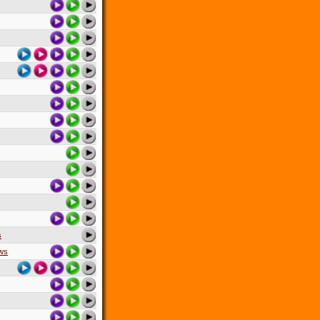
s
ows