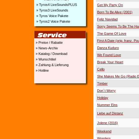
» Tyros4 LiveSoundsPLUS
Get My Party On
» Tyros3 LiveSounds
Born To Be Alive (2001)
» Tyros Voice Pakete
Feliz Navidad
» Tyros2 Voice Pakete
Sorry Seems To Be The Ha
The Game Of Love
First A Date (orig. franz. Pou
» Preise / Rabatte
Danza Kuduro
» News-Archiv
» Katalog / Download
We Found Love
» Wunschtitel
Break Your Heart
» Zahlung & Lieferung
Cello
» Hotline
She Makes Me Go (Radio Ed
Timber
Don´t Worry
Holiday
Nummer Eins
Liebe auf Distanz
Jolene (2016)
Weekend
Wonders