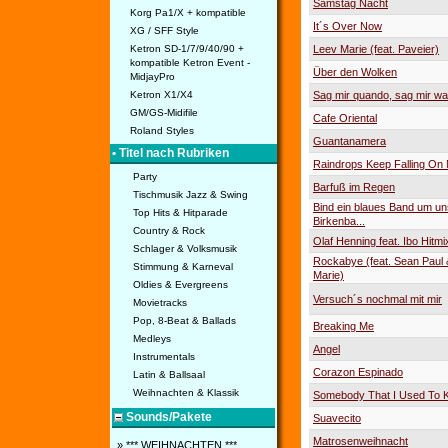
Samstag Nacht
Korg Pa1/X + kompatible
It´s Over Now
XG / SFF Style
Ketron SD-1/7/9/40/90 +
Leev Marie (feat. Paveier)
kompatible Ketron Event -
Über den Wolken
MidjayPro
Ketron X1/X4
Sag mir quando, sag mir w
GM/GS-Midifile
Cafe Oriental
Roland Styles
Guantanamera
• Titel nach Rubriken
Raindrops Keep Falling On
Party
Barfuß im Regen
Tischmusik Jazz & Swing
Bind ein blaues Band um u
Top Hits & Hitparade
Birkenba...
Country & Rock
Olaf Henning feat. Ibo Hitmi
Schlager & Volksmusik
Rockabye (feat. Sean Paul 
Stimmung & Karneval
Marie)
Oldies & Evergreens
Versuch´s nochmal mit mir
Movietracks
Pop, 8-Beat & Ballads
Breaking Me
Medleys
Angel
Instrumentals
Corazon Espinado
Latin & Ballsaal
Weihnachten & Klassik
Somebody That I Used To 
Sounds/Pakete
Suavecito
Matrosenweihnacht
» *** WEIHNACHTEN ***