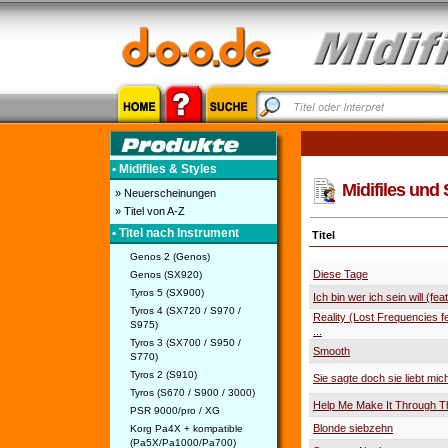
• Midifiles & Styles
Midifiles und 
» Neuerscheinungen
» Titel von A-Z
• Titel nach Instrument
Titel
Genos 2 (Genos)
Diese Tage
Genos (SX920)
Tyros 5 (SX900)
Ich bin wer ich sein will (feat
Tyros 4 (SX720 / S970 /
Reality (Lost Frequencies f
S975)
...
Tyros 3 (SX700 / S950 /
Smooth
S770)
Tyros 2 (S910)
Sie sagte doch sie liebt mic
Tyros (S670 / S900 / 3000)
Help Me Make It Through T
PSR 9000/pro / XG
Blonde siebzehn
Korg Pa4X + kompatible
(Pa5X/Pa1000/Pa700)