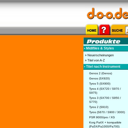
• Midifiles & Styles
» Neuerscheinungen
» Titel von A-Z
• Titel nach Instrument
Genos 2 (Genos)
Genos (SX920)
Tyros 5 (SX900)
Tyros 4 (SX720 / S970 /
S975)
Tyros 3 (SX700 / S950 /
S770)
Tyros 2 (S910)
Tyros (S670 / S900 / 3000)
PSR 9000/pro / XG
Korg Pa4X + kompatible
(Pa5X/Pa1000/Pa700)