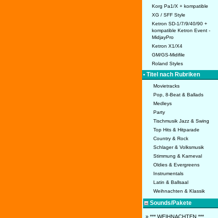
Korg Pa1/X + kompatible
XG / SFF Style
Ketron SD-1/7/9/40/90 +
kompatible Ketron Event -
MidjayPro
Ketron X1/X4
GM/GS-Midifile
Roland Styles
• Titel nach Rubriken
Movietracks
Pop, 8-Beat & Ballads
Medleys
Party
Tischmusik Jazz & Swing
Top Hits & Hitparade
Country & Rock
Schlager & Volksmusik
Stimmung & Karneval
Oldies & Evergreens
Instrumentals
Latin & Ballsaal
Weihnachten & Klassik
Sounds/Pakete
» *** WEIHNACHTEN ***