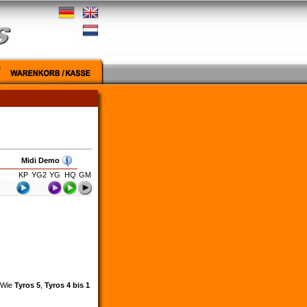
Midi Demo
KP
YG2
YG
HQ
GM
. Wie
Tyros 5
,
Tyros 4 bis 1