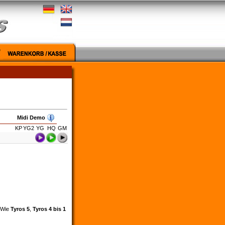
Midi Demo
KP
YG2
YG
HQ
GM
. Wie
Tyros 5
,
Tyros 4 bis 1