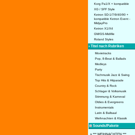
Korg Pa1/X + kompatible
XG / SFF Style
Ketron SD-1/7/9/40/90 +
kompatible Ketron Event -
MidjayPro
Ketron X1/X4
GM/GS-Midifile
Roland Styles
• Titel nach Rubriken
Movietracks
Pop, 8-Beat & Ballads
Medleys
Party
Tischmusik Jazz & Swing
Top Hits & Hitparade
Country & Rock
Schlager & Volksmusik
Stimmung & Karneval
Oldies & Evergreens
Instrumentals
Latin & Ballsaal
Weihnachten & Klassik
Sounds/Pakete
» *** WEIHNACHTEN ***