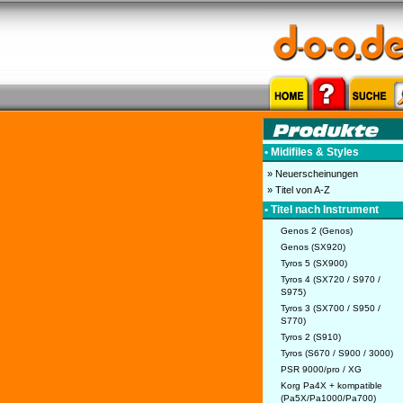
• Midifiles & Styles
» Neuerscheinungen
» Titel von A-Z
• Titel nach Instrument
Genos 2 (Genos)
Genos (SX920)
Tyros 5 (SX900)
Tyros 4 (SX720 / S970 /
S975)
Tyros 3 (SX700 / S950 /
S770)
Tyros 2 (S910)
Tyros (S670 / S900 / 3000)
PSR 9000/pro / XG
Korg Pa4X + kompatible
(Pa5X/Pa1000/Pa700)