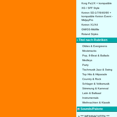
Korg Pa1/X + kompatible
XG / SFF Style
Ketron SD-1/7/9/40/90 +
kompatible Ketron Event -
MidjayPro
Ketron X1/X4
GM/GS-Midifile
Roland Styles
• Titel nach Rubriken
Oldies & Evergreens
Movietracks
Pop, 8-Beat & Ballads
Medleys
Party
Tischmusik Jazz & Swing
Top Hits & Hitparade
Country & Rock
Schlager & Volksmusik
Stimmung & Karneval
Latin & Ballsaal
Instrumentals
Weihnachten & Klassik
Sounds/Pakete
» *** WEIHNACHTEN ***