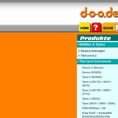
• Midifiles & Styles
» Neuerscheinungen
» Titel von A-Z
• Titel nach Instrument
Genos 2 (Genos)
Genos (SX920)
Tyros 5 (SX900)
Tyros 4 (SX720 / S970 /
S975)
Tyros 3 (SX700 / S950 /
S770)
Tyros 2 (S910)
Tyros (S670 / S900 / 3000)
PSR 9000/pro / XG
Korg Pa4X + kompatible
(Pa5X/Pa1000/Pa700)