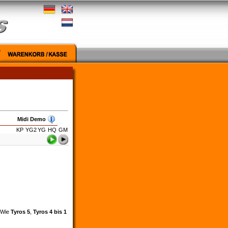
Midi Demo
KP
YG2
YG
HQ
GM
. Wie
Tyros 5
,
Tyros 4 bis 1