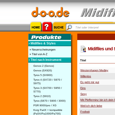
• Midifiles & Styles
Midifiles und 
» Neuerscheinungen
» Titel von A-Z
• Titel nach Instrument
Titel
Genos 2 (Genos)
Westernhagen Medley
Genos (SX920)
Tyros 5 (SX900)
Willenlos
Tyros 4 (SX720 / S970 /
Es geht mir gut
S975)
Tyros 3 (SX700 / S950 /
Eins
S770)
Sexy
Tyros 2 (S910)
Mit Pfefferminz bin ich dein 
Tyros (S670 / S900 / 3000)
PSR 9000/pro / XG
Weil ich dich liebe
Korg Pa4X + kompatible
Freiheit
(Pa5X/Pa1000/Pa700)