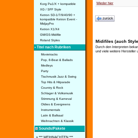
Wieder hier
Korg Pa1/X + kompatible
XG / SFF Style
Ketron SD-1/7/9/40/90 +
zurück
kompatible Ketron Event -
MidjayPro
Ketron X1/X4
GM/GS-Midifile
Roland Styles
Midifiles (auch Sty
• Titel nach Rubriken
Durch den Interpreten bekan
und viele weitere Hersteller
Movietracks
Pop, 8-Beat & Ballads
Medleys
Party
Tischmusik Jazz & Swing
Top Hits & Hitparade
Country & Rock
Schlager & Volksmusik
Stimmung & Karneval
Oldies & Evergreens
Instrumentals
Latin & Ballsaal
Weihnachten & Klassik
Sounds/Pakete
» *** WEIHNACHTEN ***