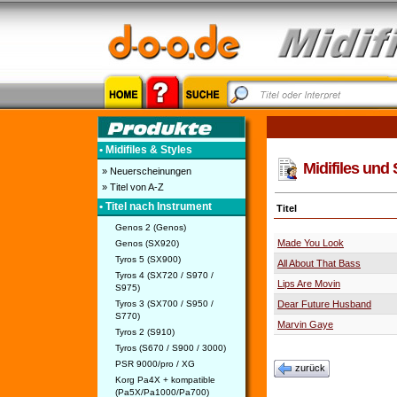
• Midifiles & Styles
Midifiles und 
» Neuerscheinungen
» Titel von A-Z
• Titel nach Instrument
Titel
Genos 2 (Genos)
Made You Look
Genos (SX920)
Tyros 5 (SX900)
All About That Bass
Tyros 4 (SX720 / S970 /
Lips Are Movin
S975)
Tyros 3 (SX700 / S950 /
Dear Future Husband
S770)
Marvin Gaye
Tyros 2 (S910)
Tyros (S670 / S900 / 3000)
PSR 9000/pro / XG
zurück
Korg Pa4X + kompatible
(Pa5X/Pa1000/Pa700)