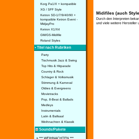
Korg Pa1/X + kompatible
XG / SFF Style
Midifiles (auch Styl
Ketron SD-1/7/9/40/90 +
Durch den Interpreten bekan
kompatible Ketron Event -
und viele weitere Hersteller
MidjayPro
Ketron X1/X4
GM/GS-Midifile
Roland Styles
• Titel nach Rubriken
Party
Tischmusik Jazz & Swing
Top Hits & Hitparade
Country & Rock
Schlager & Volksmusik
Stimmung & Karneval
Oldies & Evergreens
Movietracks
Pop, 8-Beat & Ballads
Medleys
Instrumentals
Latin & Ballsaal
Weihnachten & Klassik
Sounds/Pakete
» *** WEIHNACHTEN ***