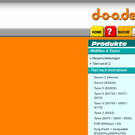
• Midifiles & Styles
» Neuerscheinungen
» Titel von A-Z
• Titel nach Instrument
Genos 2 (Genos)
Genos (SX920)
Tyros 5 (SX900)
Tyros 4 (SX720 / S970 /
S975)
Tyros 3 (SX700 / S950 /
S770)
Tyros 2 (S910)
Tyros (S670 / S900 / 3000)
PSR 9000/pro / XG
Korg Pa4X + kompatible
(Pa5X/Pa1000/Pa700)