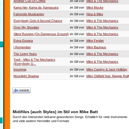
Another Cup Of Coffee
im Stil von
Mike & The Mechanics
Kama hier, Kama da, Kamasutra
im Stil von
Mike Mucke
Fahrende Musikanten
im Stil von
Nina & Mike
Everybody Gets A Second Chance
im Stil von
Mike & The Mechanics
Over My Shoulder
im Stil von
Mike & The Mechanics
Silent Running (On Dangerous Ground)
im Stil von
Mike & The Mechanics
Eviva Espana
im Stil von
Mike Fender
I Remember
im Stil von
Mike Bauhaus
The Living Years
im Stil von
Mike & The Mechanics
Top4 - Mike & The Mechanics
im Stil von
Mike & The Mechanics
(Everybody G...
Insomnia
im Stil von
Mike Candys & Jack Holliday
Moonlight Shadow
im Stil von
Mike Oldfield feat. Maggie Reil
zurück
Midifiles (auch Styles) im Stil von Mike Batt
Durch den Interpreten bekannt gewordenen Songs. Erhältlich für viele Instrumente
und viele weitere Hersteller und Formate