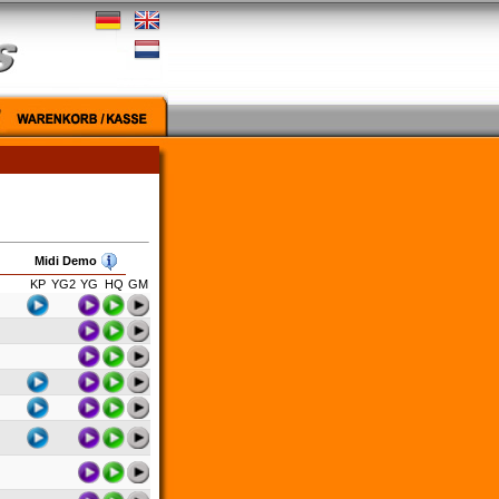
Midi Demo
KP
YG2
YG
HQ
GM