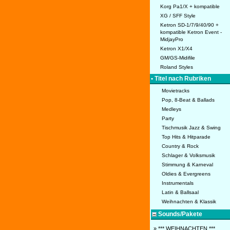
Korg Pa1/X + kompatible
XG / SFF Style
Ketron SD-1/7/9/40/90 +
kompatible Ketron Event -
MidjayPro
Ketron X1/X4
GM/GS-Midifile
Roland Styles
• Titel nach Rubriken
Movietracks
Pop, 8-Beat & Ballads
Medleys
Party
Tischmusik Jazz & Swing
Top Hits & Hitparade
Country & Rock
Schlager & Volksmusik
Stimmung & Karneval
Oldies & Evergreens
Instrumentals
Latin & Ballsaal
Weihnachten & Klassik
Sounds/Pakete
» *** WEIHNACHTEN ***