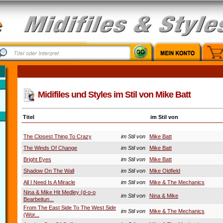
Midifiles und Styles im Stil von Mike Batt
Titel
im Stil von
The Closest Thing To Crazy
im Stil von
Mike Batt
The Winds Of Change
im Stil von
Mike Batt
Bright Eyes
im Stil von
Mike Batt
Shadow On The Wall
im Stil von
Mike Oldfield
All I Need Is A Miracle
im Stil von
Mike & The Mechanics
Nina & Mike Hit Medley (d-o-o
im Stil von
Nina & Mike
Bearbeitun...
From The East Side To The West Side
im Stil von
Mike & The Mechanics
(Wor...